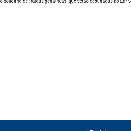
 solidária de fraldas geriátricas, que serão destinadas ao Lar
s devem atualizar informações para o 6º R
ransparência Salarial
usão para devedores do Simples Nacional, i
icas da NF-e e NFC-e com foco na Reforma T
as regras de atendimento relativas ao Impos
artificial anti-washing orientam empresas