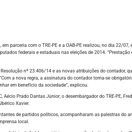
em parceria com o TRE-PE e a OAB-PE realizou, no dia 22/07, 
putados federais e estaduais nas eleições de 2014. “Prestação 
 Resolução nº 23.406/14 e as novas atribuições do contador, que
om a nova regra, a assinatura do contador torna-se obrigatória
har em benefício da sociedade”, explicou.
C, Aécio Prado Dantas Júnior; o desembargador do TRE-PE, Fred
bérico Xavier.
ntantes de partidos políticos, acompanharam as palestras do an
mprensa local.