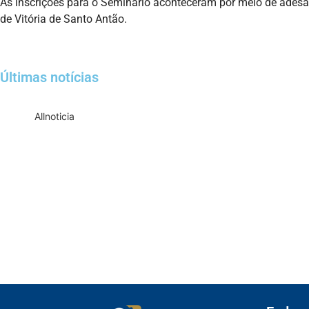
As inscrições para o Seminário aconteceram por meio de adesão
de Vitória de Santo Antão.
Últimas notícias
All
noticia
Empresas com 100 ou mais empregado
T
Receita Federal emite Termo de Excl
Receita publica novas Notas Técn
Receita Federal publica alteração n
Manual e inteligência 