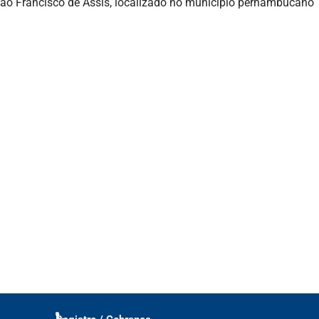
 São Francisco de Assis, localizado no município pernambucano
elatório de
ncluindo MEI
ributária
to de Renda