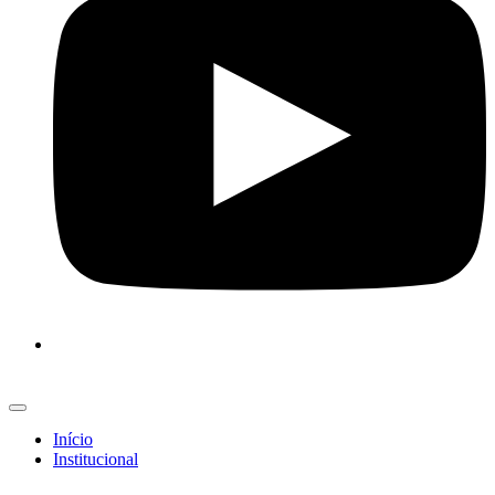
Início
Institucional