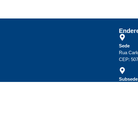
Ender
Sede
Rua Carl
CEP: 507
Subsedes
Cl