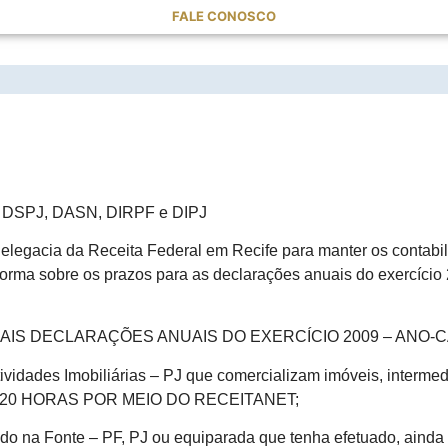
FALE CONOSCO
 SOBRE PRAZOS DAS DECLARAÇÕES
F, DSPJ, DASN, DIRPF e DIPJ
legacia da Receita Federal em Recife para manter os contabi
forma sobre os prazos para as declarações anuais do exercício
PAIS DECLARAÇÕES ANUAIS DO EXERCÍCIO 2009 – ANO-
vidades Imobiliárias – PJ que comercializam imóveis, intermed
 ÀS 20 HORAS POR MEIO DO RECEITANET;
do na Fonte – PF, PJ ou equiparada que tenha efetuado, ainda