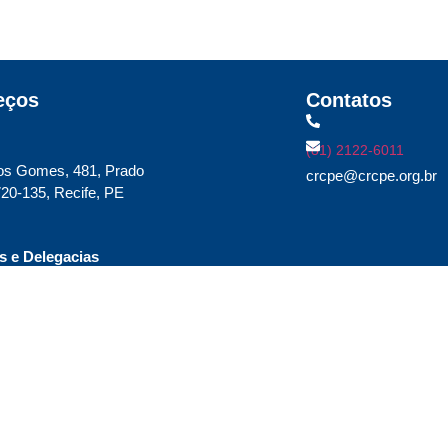
eços
Contatos
(81) 2122-6011
os Gomes, 481, Prado
crcpe@crcpe.org.br
20-135, Recife, PE
 e Delegacias
ique aqui