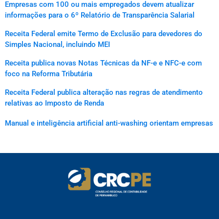
Empresas com 100 ou mais empregados devem atualizar
informações para o 6º Relatório de Transparência Salarial
Receita Federal emite Termo de Exclusão para devedores do
Simples Nacional, incluindo MEI
Receita publica novas Notas Técnicas da NF-e e NFC-e com
foco na Reforma Tributária
Receita Federal publica alteração nas regras de atendimento
relativas ao Imposto de Renda
Manual e inteligência artificial anti-washing orientam empresas