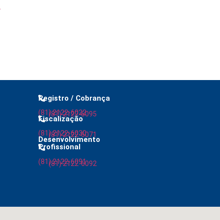
l
Registro / Cobrança
(81) 2122-6022
(81) 2122-6095
Fiscalização
(81) 2122-6030
(81) 2122-6071
Desenvolvimento
Profissional
(81) 2122-6091
(81) 2122-6092