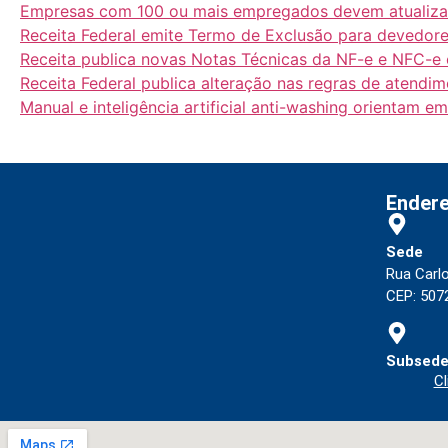
Empresas com 100 ou mais empregados devem atualizar i
Receita Federal emite Termo de Exclusão para devedore
Receita publica novas Notas Técnicas da NF-e e NFC-e 
Receita Federal publica alteração nas regras de atendi
Manual e inteligência artificial anti-washing orientam e
Ender
Sede
Rua Carl
CEP: 5072
Subsede
Cl