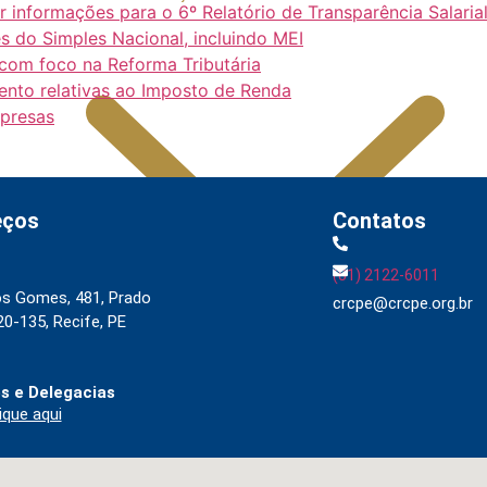
nformações para o 6º Relatório de Transparência Salaria
s do Simples Nacional, incluindo MEI
com foco na Reforma Tributária
mento relativas ao Imposto de Renda
mpresas
eços
Contatos
(81) 2122-6011
os Gomes, 481, Prado
crcpe@crcpe.org.br
0-135, Recife, PE
s e Delegacias
SOBRE A GOVERNANÇA
ique aqui
PRESIDÊNCIA
VICE-PRESIDÊNCIAS
TRANSPARÊNCIA E PRESTAÇÃO DE CONTAS