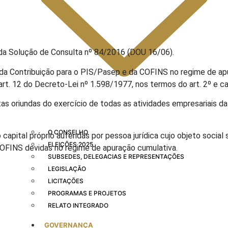
 da Solução de Consulta nº 84/2016 (DOU 16/06).
o da Contribuição para o PIS/Pasep e da COFINS no regime de apu
art. 12 do Decreto-Lei nº 1.598/1977, nos termos do art. 2º e ca
as oriundas do exercício de todas as atividades empresariais da
O CONSELHO
apital próprio auferidas por pessoa jurídica cujo objeto social 
ELEIÇÕES 2025
COFINS devidas no regime de apuração cumulativa.
SUBSEDES, DELEGACIAS E REPRESENTAÇÕES
LEGISLAÇÃO
LICITAÇÕES
PROGRAMAS E PROJETOS
RELATO INTEGRADO
GOVERNANÇA