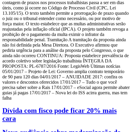
contagem de prazos nos processos trabalhistas passa a ser em dias
úteis, como já ocorre no Código de Processo Civil (CPC, Lei
13.105/15). O texto também permite a prorrogação de prazo quando
o juiz ou o tribunal entender como necessário, ou por motivo de
força maior. O texto estabelece que as multas administrativas serão
reajustadas pela inflação oficial (IPCA). O projeto também revoga a
proibição de o pagamento da multa eximir o infrator da
responsabilidade penal. Tramitação A tramitação da proposta ainda
não foi definida pela Mesa Diretora. O Executivo afirmou que
pediria urgência para a análise da proposta pelo Congresso, o que
ainda não ocorreu CONTINUA: Proposta estabelece prevalência de
acordo coletivo sobre legislação trabalhista ÍNTEGRA DA
PROPOSTA: PL-6787/2016 Fonte: LegisWeb Últimas notícias
05/01/2017 – Projeto de Lei: Governo amplia contrato temporário
de 90 para 120 dias 04/01/2017 – ANUIDADE 2017: confira os
valores e descontos oferecidos 17/01/2017 – Tudo o que você
precisa saber sobre a Rais 17/01/2017 – eSocial agora permite abater
guias já pagas 17/01/2017 – Nova lei do ISS acirra guerra, mas tem
falha
Dívida com fisco pode ficar 20% mais
cara