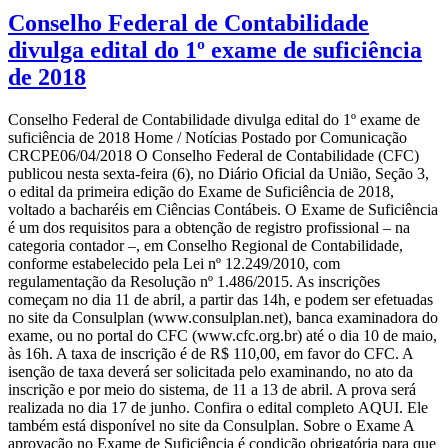
Conselho Federal de Contabilidade
divulga edital do 1º exame de suficiência
de 2018
Conselho Federal de Contabilidade divulga edital do 1º exame de
suficiência de 2018 Home / Notícias Postado por Comunicação
CRCPE06/04/2018 O Conselho Federal de Contabilidade (CFC)
publicou nesta sexta-feira (6), no Diário Oficial da União, Seção 3,
o edital da primeira edição do Exame de Suficiência de 2018,
voltado a bacharéis em Ciências Contábeis. O Exame de Suficiência
é um dos requisitos para a obtenção de registro profissional – na
categoria contador –, em Conselho Regional de Contabilidade,
conforme estabelecido pela Lei nº 12.249/2010, com
regulamentação da Resolução nº 1.486/2015. As inscrições
começam no dia 11 de abril, a partir das 14h, e podem ser efetuadas
no site da Consulplan (www.consulplan.net), banca examinadora do
exame, ou no portal do CFC (www.cfc.org.br) até o dia 10 de maio,
às 16h. A taxa de inscrição é de R$ 110,00, em favor do CFC. A
isenção de taxa deverá ser solicitada pelo examinando, no ato da
inscrição e por meio do sistema, de 11 a 13 de abril. A prova será
realizada no dia 17 de junho. Confira o edital completo AQUI. Ele
também está disponível no site da Consulplan. Sobre o Exame A
aprovação no Exame de Suficiência é condição obrigatória para que