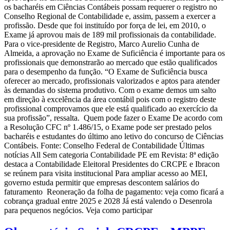
os bacharéis em Ciências Contábeis possam requerer o registro no
Conselho Regional de Contabilidade e, assim, passem a exercer a
profissão. Desde que foi instituído por força de lei, em 2010, o
Exame já aprovou mais de 189 mil profissionais da contabilidade.
Para o vice-presidente de Registro, Marco Aurelio Cunha de
Almeida, a aprovação no Exame de Suficiência é importante para os
profissionais que demonstrarão ao mercado que estão qualificados
para o desempenho da função. “O Exame de Suficiência busca
oferecer ao mercado, profissionais valorizados e aptos para atender
às demandas do sistema produtivo. Com o exame demos um salto
em direção à excelência da área contábil pois com o registro deste
profissional comprovamos que ele está qualificado ao exercício da
sua profissão”, ressalta. Quem pode fazer o Exame De acordo com
a Resolução CFC nº 1.486/15, o Exame pode ser prestado pelos
bacharéis e estudantes do último ano letivo do concurso de Ciências
Contábeis. Fonte: Conselho Federal de Contabilidade Últimas
notícias All Sem categoria Contabilidade PE em Revista: 8ª edição
destaca a Contabilidade Eleitoral Presidentes do CRCPE e Ibracon
se reúnem para visita institucional Para ampliar acesso ao MEI,
governo estuda permitir que empresas descontem salários do
faturamento Reoneração da folha de pagamento: veja como ficará a
cobrança gradual entre 2025 e 2028 Já está valendo o Desenrola
para pequenos negócios. Veja como participar