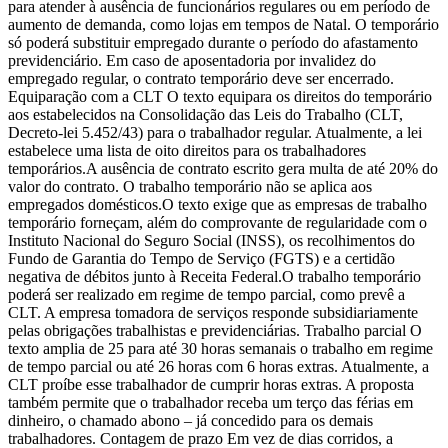
para atender à ausência de funcionários regulares ou em período de
aumento de demanda, como lojas em tempos de Natal. O temporário
só poderá substituir empregado durante o período do afastamento
previdenciário. Em caso de aposentadoria por invalidez do
empregado regular, o contrato temporário deve ser encerrado.
Equiparação com a CLT O texto equipara os direitos do temporário
aos estabelecidos na Consolidação das Leis do Trabalho (CLT,
Decreto-lei 5.452/43) para o trabalhador regular. Atualmente, a lei
estabelece uma lista de oito direitos para os trabalhadores
temporários.A ausência de contrato escrito gera multa de até 20% do
valor do contrato. O trabalho temporário não se aplica aos
empregados domésticos.O texto exige que as empresas de trabalho
temporário forneçam, além do comprovante de regularidade com o
Instituto Nacional do Seguro Social (INSS), os recolhimentos do
Fundo de Garantia do Tempo de Serviço (FGTS) e a certidão
negativa de débitos junto à Receita Federal.O trabalho temporário
poderá ser realizado em regime de tempo parcial, como prevê a
CLT. A empresa tomadora de serviços responde subsidiariamente
pelas obrigações trabalhistas e previdenciárias. Trabalho parcial O
texto amplia de 25 para até 30 horas semanais o trabalho em regime
de tempo parcial ou até 26 horas com 6 horas extras. Atualmente, a
CLT proíbe esse trabalhador de cumprir horas extras. A proposta
também permite que o trabalhador receba um terço das férias em
dinheiro, o chamado abono – já concedido para os demais
trabalhadores. Contagem de prazo Em vez de dias corridos, a