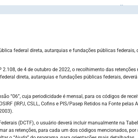
AZO DE PAGAMENTO PARA RETENÇÕES 
lica federal direta, autarquias e fundações públicas federais, 
2.108, de 4 de outubro de 2022, o recolhimento das retenções n
ederal direta, autarquias e fundações públicas federais, deverá
são “06”, cuja periodicidade é mensal, para os códigos de recei
OSIRF (IRPJ, CSLL, Cofins e PIS/Pasep Retidos na Fonte pelas 
/2003).
 Federais (DCTF), o usuário deverá incluir manualmente na Tab
rmar as retenções, para cada um dos códigos mencionados, po
tar o “Ajuda” do programa, para orientações mais detalhadas.