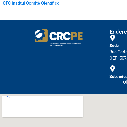
CFC institui Comitê Científico
Endere
Sede
Rua Carl
CEP: 5072
Subsedes
Cl