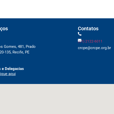
ços
Contatos
(81) 2122-6011
os Gomes, 481, Prado
crcpe@crcpe.org.br
0-135, Recife, PE
 e Delegacias
ique aqui