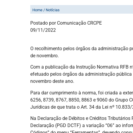
NORMATIVA DEFINE NOVO PR
Home / Notícias
Postado por Comunicação CRCPE
09/11/2022
O recolhimento pelos órgãos da administração púb
de novembro.
Com a publicação da Instrução Normativa RFB nº 
efetuado pelos órgãos da administração pública f
novembro deste ano.
Para dar cumprimento à norma, foi criada a exten
6256, 8739, 8767, 8850, 8863 e 9060 do Grupo C
Jurídicas de que trata o Art. 34 da Lei nº 10.833
Na Declaração de Débitos e Créditos Tributários
Declaração (PGD DCTF) a variação “06” ao info
Códigos” do menu “Ferramentas”, devendo consul