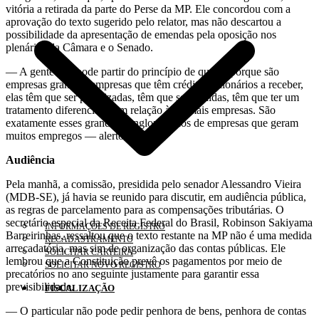
vitória a retirada da parte do Perse da MP. Ele concordou com a
aprovação do texto sugerido pelo relator, mas não descartou a
possibilidade da apresentação de emendas pela oposição nos
plenários da Câmara e o Senado.
— A gente não pode partir do princípio de que só porque são
empresas grandes, empresas que têm créditos bilionários a receber,
elas têm que ser penalizadas, têm que ser punidas, têm que ter um
tratamento diferenciado em relação às demais empresas. São
exatamente esses grandes conglomerados de empresas que geram
muitos empregos — alertou.
Audiência
Pela manhã, a comissão, presidida pelo senador Alessandro Vieira
(MDB-SE), já havia se reunido para discutir, em audiência pública,
as regras de parcelamento para as compensações tributárias. O
secretário especial da Receita Federal do Brasil, Robinson Sakiyama
INFORMAÇÕES DE REGISTRO
Barreirinhas, ressaltou que o texto restante na MP não é uma medida
RECADASTRAMENTO
arrecadatória, mas sim de organização das contas públicas. Ele
SOLICITAR CARTEIRA
lembrou que a Constituição prevê os pagamentos por meio de
SOLICITAR NOVO REGISTRO
precatórios no ano seguinte justamente para garantir essa
previsibilidade.
FISCALIZAÇÃO
— O particular não pode pedir penhora de bens, penhora de contas