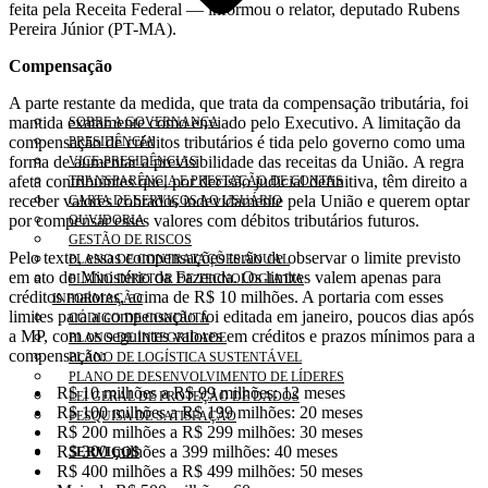
feita pela Receita Federal — informou o relator, deputado Rubens
Pereira Júnior (PT-MA).
Compensação
A parte restante da medida, que trata da compensação tributária, foi
mantida exatamente como enviado pelo Executivo. A limitação da
SOBRE A GOVERNANÇA
compensação de créditos tributários é tida pelo governo como uma
PRESIDÊNCIA
forma de aumentar a previsibilidade das receitas da União. A regra
VICE-PRESIDÊNCIAS
afeta contribuintes que, por decisão judicial definitiva, têm direito a
TRANSPARÊNCIA E PRESTAÇÃO DE CONTAS
receber valores cobrados indevidamente pela União e querem optar
CARTA DE SERVIÇOS AO USUÁRIO
por compensar esses valores com débitos tributários futuros.
OUVIDORIA
GESTÃO DE RISCOS
Pelo texto, essas compensações terão de observar o limite previsto
PLANO DE CONTRATAÇÕES ANUAL
em ato do Ministério da Fazenda. Os limites valem apenas para
PLANO DIRETOR DE TECNOLOGIA DA
créditos maiores, acima de R$ 10 milhões. A portaria com esses
INFORMAÇÃO
limites para a compensação foi editada em janeiro, poucos dias após
CÓDIGO DE CONDUTA
a MP, com os seguintes valores em créditos e prazos mínimos para a
PLANO DE INTEGRIDADE
compensação:
PLANO DE LOGÍSTICA SUSTENTÁVEL
PLANO DE DESENVOLVIMENTO DE LÍDERES
R$ 10 milhões a R$ 99 milhões: 12 meses
LEI GERAL DE PROTEÇÃO DE DADOS
R$ 100 milhões a R$ 199 milhões: 20 meses
PESQUISA DE SATISFAÇÃO
R$ 200 milhões a R$ 299 milhões: 30 meses
R$ 300 milhões a 399 milhões: 40 meses
SERVIÇOS
R$ 400 milhões a R$ 499 milhões: 50 meses