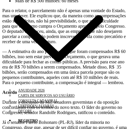
Mais de R$ 500 milhões: 60 meses
Para o relator, o parcelamento não é apenas uma vontade do Estado,
mas um dever. Ele explicou que, da maneira como as compensações
estão sendo feitas, não há previsibilidade, o que gera dificuldade
para que o governo cumpra o Orçamento aprovado pelo Congresso.
O deputado esclareceu, ainda, que as empresas que não desejarem
parcelar a compensação podem inscrever a dívida como precatório e
receber de uma vez no futuro.
— A estimativa do ano passado é de que foram compensados R$ 60
bilhões, isso sem estar previsto no Orçamento, o que gerava uma
dificuldade para fechar as contas públicas. A previsão para esse ano
era de R$ 70 bilhões a serem compensados. Metade disso, R$ 35
bilhões, serão compensados em uma única parcela porque são os
pequenos contribuintes, aqueles com até R$ 10 milhões de reais.
Para o pequeno contribuinte, a compensação é integral — lembrou.
ANUIDADE 2026
Acordo
CARTA DE SERVIÇOS AO USUÁRIO
CONSULTA CADASTRAL
Durante a discussão da MP, senadores governistas e da oposição
CERTIDÕES/ ALVARÁS
concordaram com os termos do novo texto. O líder do governo no
DECORE
Congresso, senador Randolfe Rodrigues, ratificou o conteúdo.
REGISTRO
Já o senador Flávio Bolsonaro (PL-RJ), líder da minoria no
Congresso, disse que, apesar de ser difícil confiar no governo, é uma