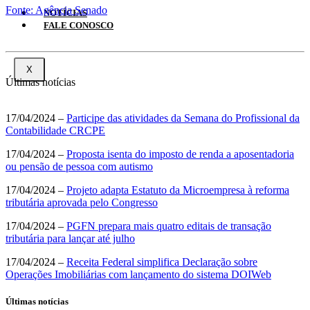
Fonte: Agência Senado
NOTÍCIAS
FALE CONOSCO
X
Últimas notícias
17/04/2024 –
Participe das atividades da Semana do Profissional da
Contabilidade CRCPE
17/04/2024 –
Proposta isenta do imposto de renda a aposentadoria
ou pensão de pessoa com autismo
17/04/2024 –
Projeto adapta Estatuto da Microempresa à reforma
tributária aprovada pelo Congresso
17/04/2024 –
PGFN prepara mais quatro editais de transação
tributária para lançar até julho
17/04/2024 –
Receita Federal simplifica Declaração sobre
Operações Imobiliárias com lançamento do sistema DOIWeb
Últimas notícias