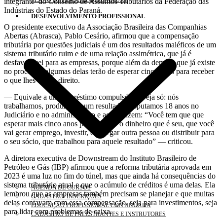
PLANO DE FISCALIZAÇÃO ANUAL
integrante do Conselho de Assuntos Tributários da Federação das
Indústrias do Estado do Paraná.
DESENVOLVIMENTO PROFISSIONAL
O presidente executivo da Associação Brasileira das Companhias
Abertas (Abrasca), Pablo Cesário, afirmou que a compensação
tributária por questões judiciais é um dos resultados maléficos de um
sistema tributário ruim e de uma relação assimétrica, que já é
desfavorável para as empresas, porque além da demora que já existe
no processo, algumas delas terão de esperar cinco anos para receber
o que lhes era de direito.
— Equivale a um empréstimo compulsório. Veja só: nós
trabalhamos, produzimos um resultado, disputamos 18 anos no
Judiciário e no administrativo e agora dizem: “Você tem que que
esperar mais cinco anos para receber o dinheiro que é seu, que você
vai gerar emprego, investir, empregar outra pessoa ou distribuir para
o seu sócio, que trabalhou para aquele resultado” — criticou.
A diretora executiva de Downstream do Instituto Brasileiro de
Petróleo e Gás (IBP) afirmou que a reforma tributária aprovada em
2023 é uma luz no fim do túnel, mas que ainda há consequências do
sistema tributário atual e que o acúmulo de créditos é uma delas. Ela
AGENDA DE CURSOS
lembrou que as empresas também precisam se planejar e que muitas
CADASTRO/ INSCRIÇÕES
delas contavam com essa compensação, seja para investimentos, seja
EDUCAÇÃO PROFISSIONAL CONTINUADA
para lidar com problemas de caixa.
CADASTRO DE PALESTRANTES E INSTRUTORES