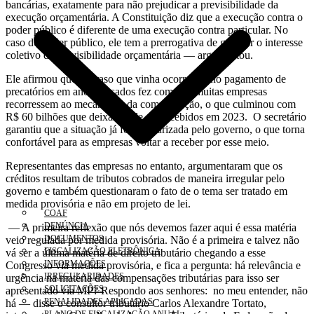
bancárias, exatamente para não prejudicar a previsibilidade da
execução orçamentária. A Constituição diz que a execução contra o
poder público é diferente de uma execução contra particular. No
caso do poder público, ele tem a prerrogativa de garantir o interesse
coletivo da previsibilidade orçamentária — argumentou.
Ele afirmou que o atraso que vinha ocorrendo no pagamento de
precatórios em anos passados fez com que muitas empresas
recorressem ao mecanismo da compensação, o que culminou com
R$ 60 bilhões que deixaram de ser recebidos em 2023. O secretário
garantiu que a situação já foi regularizada pelo governo, o que torna
confortável para as empresas voltar a receber por esse meio.
Representantes das empresas no entanto, argumentaram que os
créditos resultam de tributos cobrados de maneira irregular pelo
governo e também questionaram o fato de o tema ser tratado em
medida provisória e não em projeto de lei.
COAF
DENÚNCIA
— A primeira reflexão que nós devemos fazer aqui é essa matéria
DOCUMENTOS
veio regulada por medida provisória. Não é a primeira e talvez não
FISCALIZAÇÃO ELETRÔNICA
vá ser a última matéria de direito tributário chegando a esse
INFORMAÇÕES
Congresso via medida provisória, e fica a pergunta: há relevância e
IRREGULARIDADES
urgência na matéria das compensações tributárias para isso ser
SOLICITAÇÕES
apresentado via MP? Respondo aos senhores: no meu entender, não
PENALIDADES APLICADAS
há — disse o consultor tributário Carlos Alexandre Tortato,