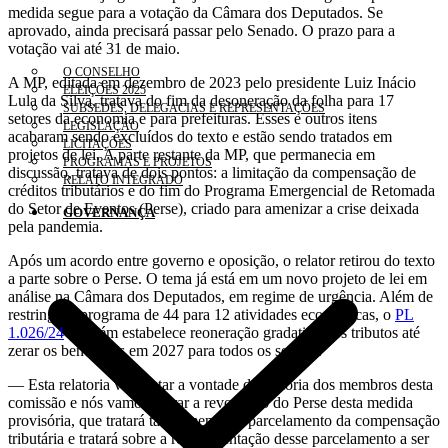
medida segue para a votação da Câmara dos Deputados. Se
aprovado, ainda precisará passar pelo Senado. O prazo para a
votação vai até 31 de maio.
O CONSELHO
A MP, editada em dezembro de 2023 pelo presidente Luiz Inácio
ELEIÇÕES 2025
Lula da Silva, tratava do fim da desoneração da folha para 17
SUBSEDES, DELEGACIAS E REPRESENTAÇÕES
setores da economia e para prefeituras. Esses e outros itens
LEGISLAÇÃO
acabaram sendo excluídos do texto e estão sendo tratados em
LICITAÇÕES
projetos de lei. A parte restante da MP, que permanecia em
PROGRAMAS E PROJETOS
discussão, tratava de dois pontos: a limitação da compensação de
RELATO INTEGRADO
créditos tributários e do fim do Programa Emergencial de Retomada
do Setor de Eventos (Perse), criado para amenizar a crise deixada
GOVERNANÇA
pela pandemia.
Após um acordo entre governo e oposição, o relator retirou do texto
a parte sobre o Perse. O tema já está em um novo projeto de lei em
análise na Câmara dos Deputados, em regime de urgência. Além de
restringir o programa de 44 para 12 atividades econômicas, o
PL
1.026/24
também estabelece reoneração gradativa dos tributos até
zerar os benefícios em 2027 para todos os setores.
— Esta relatoria vai acatar a vontade da maioria dos membros desta
comissão e nós vamos retirar a revogação do Perse desta medida
provisória, que tratará tão somente do parcelamento da compensação
tributária e tratará sobre a regulamentação desse parcelamento a ser