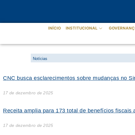
INÍCIO
INSTITUCIONAL
GOVERNANÇ
NOTÍCIAS
Notícias
CNC busca esclarecimentos sobre mudanças no Sim
17 de dezembro de 2025
Receita amplia para 173 total de benefícios fiscais
17 de dezembro de 2025