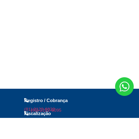
Registro / Cobrança
(81) 2122-6022
(81) 2122-6095
Fiscalização
(81) 2122-6030
(81) 2122-6071
Desenvolvimento
Profissional