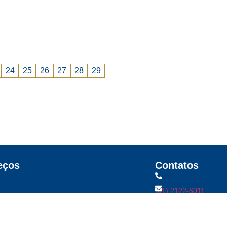
24
25
26
27
28
29
eços
Contatos
(81) 2122-6011
os Gomes, 481, Prado
crcpe@crcpe.org.br
20-135, Recife, PE