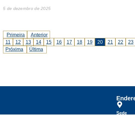
5 de dezembro de 2025
Primeira
Anterior
11
12
13
14
15
16
17
18
19
20
21
22
23
Próxima
Última
Ender
Sede
Rua Carl
CEP: 507