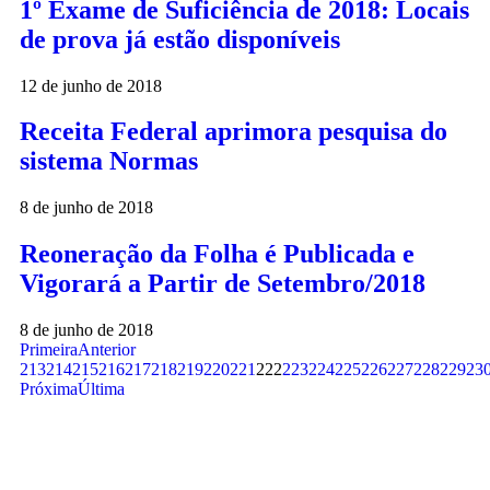
1º Exame de Suficiência de 2018: Locais
de prova já estão disponíveis
12 de junho de 2018
Receita Federal aprimora pesquisa do
sistema Normas
8 de junho de 2018
Reoneração da Folha é Publicada e
Vigorará a Partir de Setembro/2018
8 de junho de 2018
Primeira
Anterior
213
214
215
216
217
218
219
220
221
222
223
224
225
226
227
228
229
23
Próxima
Última