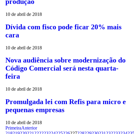
produção
10 de abril de 2018
Dívida com fisco pode ficar 20% mais
cara
10 de abril de 2018
Nova audiência sobre modernização do
Código Comercial será nesta quarta-
feira
10 de abril de 2018
Promulgada lei com Refis para micro e
pequenas empresas
10 de abril de 2018
Primeira
Anterior
218
219
220
221
222
223
224
225
226
227
228
229
230
231
232
233
234
23