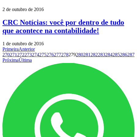
2 de outubro de 2016
CRC Notícias: você por dentro de tudo
que acontece na contabilidade!
1 de outubro de 2016
Primeira
Anterior
270
271
272
273
274
275
276
277
278
279
280
281
282
283
284
285
286
287
Próxima
Última