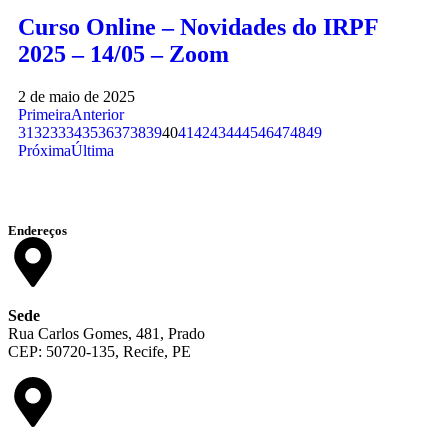
Curso Online – Novidades do IRPF
2025 – 14/05 – Zoom
2 de maio de 2025
Primeira
Anterior
31
32
33
34
35
36
37
38
39
40
41
42
43
44
45
46
47
48
49
Próxima
Última
Endereços
Sede
Rua Carlos Gomes, 481, Prado
CEP: 50720-135, Recife, PE