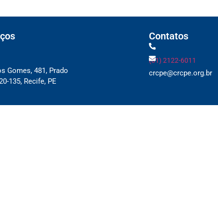
ços
Contatos
(81) 2122-6011
os Gomes, 481, Prado
crcpe@crcpe.org.br
0-135, Recife, PE
 e Delegacias
ique aqui