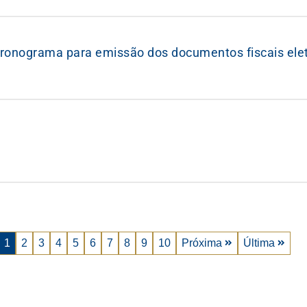
cronograma para emissão dos documentos fiscais eletrô
1
2
3
4
5
6
7
8
9
10
Próxima
Última