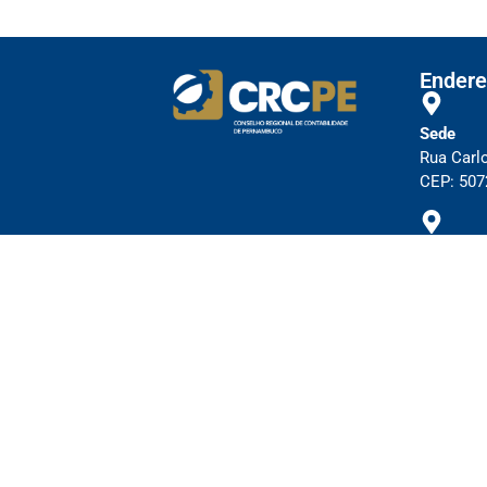
Endere
Sede
Rua Carl
CEP: 5072
Subsedes
Cl