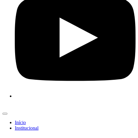
Início
Institucional