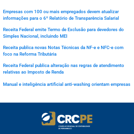
Empresas com 100 ou mais empregados devem atualizar
informações para o 6º Relatório de Transparência Salarial
Receita Federal emite Termo de Exclusão para devedores do
Simples Nacional, incluindo MEI
Receita publica novas Notas Técnicas da NF-e e NFC-e com
foco na Reforma Tributária
Receita Federal publica alteração nas regras de atendimento
relativas ao Imposto de Renda
Manual e inteligência artificial anti-washing orientam empresas