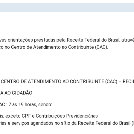
E ATENDIMENTO AO PÚBLICO NO CAC
as orientações prestadas pela Receita Federal do Brasil, atrav
co no Centro de Atendimento ao Contribuinte (CAC).
 CENTRO DE ATENDIMENTO AO CONTRIBUINTE (CAC) – REC
A AO CIDADÃO
 7 às 19 horas, sendo:
is, exceto CPF e Contribuições Previdenciárias
ias e serviços agendados no sítio da Receita Federal do Brasil 