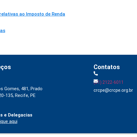
 relativas ao Imposto de Renda
sas
eços
Contatos
(81) 2122-6011
os Gomes, 481, Prado
crcpe@crcpe.org.br
0-135, Recife, PE
s e Delegacias
ique aqui