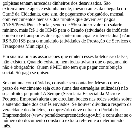
golpistas tentam arrecadar dinheiros dos desavisados. São
extremamente ágeis e estranhamente, mesmo antes da chegada do
Carnê da Cidadania, este sim, de pagamento obrigatório, mensal,
com vencimentos mensais dos tributos que devem ser pagos
(INSS/Previdência Social, sendo de 5% sobre o valor do salário
mínimo, mais R$ 1 de ICMS para o Estado (atividades de indústria,
comércio e transportes de cargas intermunicipal e interestadual) e/ou
R$ 5,00 ISS para o município (atividades de Prestação de Serviços e
Transportes Municipal)).
Em sua maioria as associações que emitem esses boletos são falsas,
não existem. Quando existem, nem todas avisam que o pagamento
não é obrigatório. Quem é MEI não tem que pagar contribuição
social. Só paga se quiser.
Se continua com dúvidas, consulte seu contador. Mesmo que o
prazo de vencimento seja curto (uma das estratégias utilizadas) não
seja afoito, pergunte! A Sempe (Secretaria Especial da Micro e
Pequena Empresa) alerta que circulam boatos nas redes sociais sobre
a autenticidade dos carnês enviados. Se houver dúvidas a respeito da
veracidade dos boletos, o empresário deve entrar no Portal do
Empreendedor (www.portaldoempreendedor.gov.br) e consultar se o
número do documento consta no extrato referente a determinado
mês.