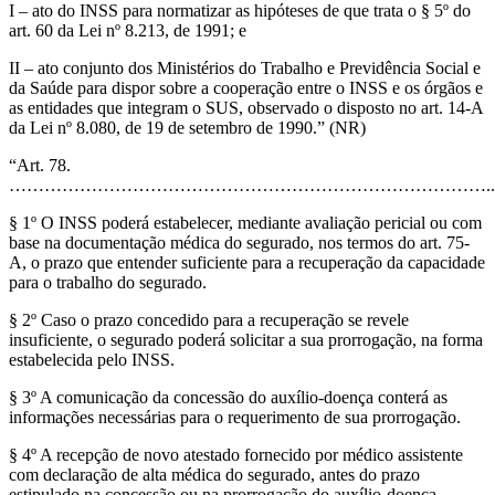
I – ato do INSS para normatizar as hipóteses de que trata o § 5º do
art. 60 da Lei nº 8.213, de 1991; e
II – ato conjunto dos Ministérios do Trabalho e Previdência Social e
da Saúde para dispor sobre a cooperação entre o INSS e os órgãos e
as entidades que integram o SUS, observado o disposto no art. 14-A
da Lei nº 8.080, de 19 de setembro de 1990.” (NR)
“Art. 78.
………………………………………………………………………..
§ 1º O INSS poderá estabelecer, mediante avaliação pericial ou com
base na documentação médica do segurado, nos termos do art. 75-
A, o prazo que entender suficiente para a recuperação da capacidade
para o trabalho do segurado.
§ 2º Caso o prazo concedido para a recuperação se revele
insuficiente, o segurado poderá solicitar a sua prorrogação, na forma
estabelecida pelo INSS.
§ 3º A comunicação da concessão do auxílio-doença conterá as
informações necessárias para o requerimento de sua prorrogação.
§ 4º A recepção de novo atestado fornecido por médico assistente
com declaração de alta médica do segurado, antes do prazo
estipulado na concessão ou na prorrogação do auxílio-doença,