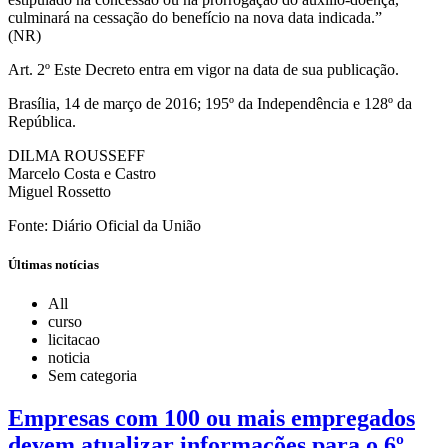
culminará na cessação do benefício na nova data indicada.”
(NR)
Art. 2º Este Decreto entra em vigor na data de sua publicação.
Brasília, 14 de março de 2016; 195º da Independência e 128º da
República.
DILMA ROUSSEFF
Marcelo Costa e Castro
Miguel Rossetto
Fonte: Diário Oficial da União
Últimas notícias
All
curso
licitacao
noticia
Sem categoria
Empresas com 100 ou mais empregados
devem atualizar informações para o 6º