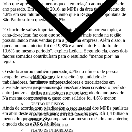
foi o que apresentou a menor queda em relação ao mesmo mês do
ano passado. Em abril de 2016, as MPEs da área tiveram recuo de
4,8% em seu faturamento enquanto que a Região Metropolitana de
São Paulo sofreu queda de 18,8%.
“O início de safras importantes no interior, como por exemplo, a
cana-de-açúcar, faz com que se movimente mais renda na região,
possibilitando mais vendas para a pequena empresa. Além disso, a
queda no ano anterior foi de 19,8% e a média do Estado foi de
13,6% no mesmo período”, explica Letícia. Segundo ela, esses dois
fatores somados contribuíram para o resultado “menos pior” na
região.
O estudo apurou também queda de 2,7% no número de pessoal
SOBRE A GOVERNANÇA
ocupado nessas MPEs, que diz respeito à quantidade de
PRESIDÊNCIA
trabalhadores, familiares, empreendedores e terceirizados em
VICE-PRESIDÊNCIAS
atividade nesses pequenos negócios. A análise considera o período
TRANSPARÊNCIA E PRESTAÇÃO DE CONTAS
entre janeiro a abril em relação ao mesmo período do ano passado.
CARTA DE SERVIÇOS AO USUÁRIO
Na mesma comparação, o gasto com salários foi 4,6% menor.
OUVIDORIA
GESTÃO DE RISCOS
Ainda de acordo com o indicador, a receita total dos MPEs paulistas
PLANO DE CONTRATAÇÕES ANUAL
em abril deste ano foi estimada em R$ 45,3 bilhões, R$ 1,4 bilhão a
PLANO DIRETOR DE TECNOLOGIA DA
menos do que março. Se comparado ao mesmo mês do ano anterior,
INFORMAÇÃO
a queda chega a R$ 6,4 bilhões.
CÓDIGO DE CONDUTA
PLANO DE INTEGRIDADE