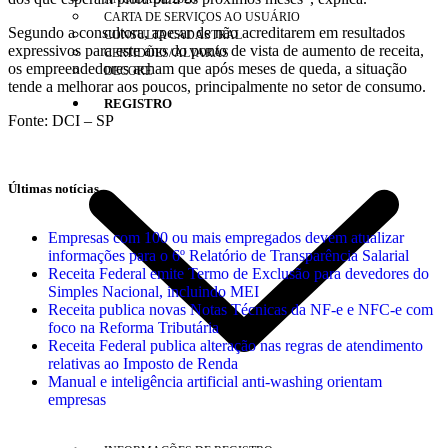
CARTA DE SERVIÇOS AO USUÁRIO
Segundo a consultora, apesar de não acreditarem em resultados
CONSULTA CADASTRAL
expressivos para este ano do ponto de vista de aumento de receita,
CERTIDÕES/ ALVARÁS
os empreendedores acham que após meses de queda, a situação
DECORE
tende a melhorar aos poucos, principalmente no setor de consumo.
REGISTRO
Fonte: DCI – SP
Últimas notícias
Empresas com 100 ou mais empregados devem atualizar
informações para o 6º Relatório de Transparência Salarial
Receita Federal emite Termo de Exclusão para devedores do
Simples Nacional, incluindo MEI
Receita publica novas Notas Técnicas da NF-e e NFC-e com
foco na Reforma Tributária
Receita Federal publica alteração nas regras de atendimento
relativas ao Imposto de Renda
Manual e inteligência artificial anti-washing orientam
empresas