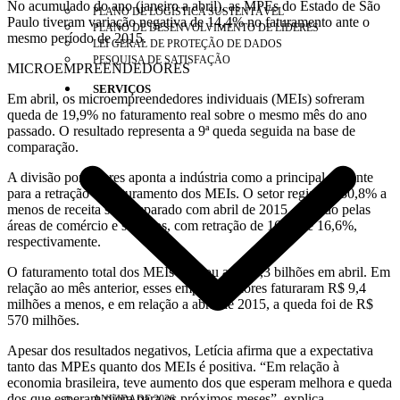
No acumulado do ano (janeiro a abril), as MPEs do Estado de São
PLANO DE LOGÍSTICA SUSTENTÁVEL
Paulo tiveram variação negativa de 14,4% no faturamento ante o
PLANO DE DESENVOLVIMENTO DE LÍDERES
mesmo período de 2015.
LEI GERAL DE PROTEÇÃO DE DADOS
PESQUISA DE SATISFAÇÃO
MICROEMPREENDEDORES
SERVIÇOS
Em abril, os microempreendedores individuais (MEIs) sofreram
queda de 19,9% no faturamento real sobre o mesmo mês do ano
passado. O resultado representa a 9ª queda seguida na base de
comparação.
A divisão por setores aponta a indústria como a principal vertente
para a retração do faturamento dos MEIs. O setor registrou 30,8% a
menos de receita se comparado com abril de 2015, seguido pelas
áreas de comércio e serviços, com retração de 16,9% e 16,6%,
respectivamente.
O faturamento total dos MEIs chegou a R$ 2,3 bilhões em abril. Em
relação ao mês anterior, esses empreendedores faturaram R$ 9,4
milhões a menos, e em relação a abril de 2015, a queda foi de R$
570 milhões.
Apesar dos resultados negativos, Letícia afirma que a expectativa
tanto das MPEs quanto dos MEIs é positiva. “Em relação à
economia brasileira, teve aumento dos que esperam melhora e queda
dos que esperam piora para os próximos meses”, explica.
ANUIDADE 2026