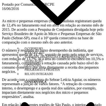
Postado por Comunicação CRCPE
16/06/2016
As micro e pequenas empresas (MPEs) paulistas registraram queda
de 12,4% no faturamento real em abril em relação ao mesmo mês de
2015. De acordo com a Pesquisa de Conjuntura divulgada hoje pelo
Serviço Brasileiro de Apoio às Micro e Pequenas Empresas de São
Paulo (Sebrae-SP), essa é a 16ª queda consecutiva na base de
comparação com o mesmo mês do ano anterior.
O CONSELHO
O número é resultado do baixo desempenho da indústria, que
ELEIÇÕES 2025
apresentou queda de 14,7%, seguido de perto pelo setor de serviços,
SUBSEDES, DELEGACIAS E REPRESENTAÇÕES
com redução de 13,7%. Já a área do comércio encolheu em 10,5% o
LEGISLAÇÃO
faturamento, completando a retração causada pelo baixo nível do
LICITAÇÕES
consumo doméstico que afeta diretamente a receita dos pequenos
PROGRAMAS E PROJETOS
negócios.
RELATO INTEGRADO
De acordo com a consultora do Sebrae Letícia Aguiar, os números
GOVERNANÇA
representam a junção de vários fatores. “A retração do consumo
interno, o desemprego e a queda real dos salários, por exemplo,
impactam diretamente nos negócios dos micro e pequenos
empresários”, analisa.
Em relação às diferentes regiões de São Paulo, o interior do Estado