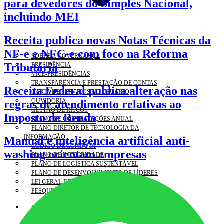
para devedores do Simples Nacional,
incluindo MEI
Receita publica novas Notas Técnicas da
NF-e e NFC-e com foco na Reforma
SOBRE A GOVERNANÇA
Tributária
PRESIDÊNCIA
VICE-PRESIDÊNCIAS
TRANSPARÊNCIA E PRESTAÇÃO DE CONTAS
Receita Federal publica alteração nas
CARTA DE SERVIÇOS AO USUÁRIO
OUVIDORIA
regras de atendimento relativas ao
GESTÃO DE RISCOS
Imposto de Renda
PLANO DE CONTRATAÇÕES ANUAL
PLANO DIRETOR DE TECNOLOGIA DA
INFORMAÇÃO
Manual e inteligência artificial anti-
CÓDIGO DE CONDUTA
washing orientam empresas
PLANO DE INTEGRIDADE
PLANO DE LOGÍSTICA SUSTENTÁVEL
PLANO DE DESENVOLVIMENTO DE LÍDERES
LEI GERAL DE PROTEÇÃO DE DADOS
PESQUISA DE SATISFAÇÃO
SERVIÇOS