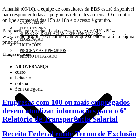
Amanhã (09/10), a equipe de consultores da EBS estará disponível
para responder todas as perguntas referentes ao tema. O encontro
on-line acontecerá das 15h às 18h e o acesso é gratuito.
O CONSELHO
ELEIÇÕES 2025
Para participar do chat, basta acessar o site do CRC-PE –
SUBSEDES, DELEGACIAS E REPRESENTAÇÕES
www.crcpe.org.br – e clicar no banner que se encontrará na página
LEGISLAÇÃO
principal.
LICITAÇÕES
PROGRAMAS E PROJETOS
Últimas notícias
RELATO INTEGRADO
All
GOVERNANÇA
curso
licitacao
noticia
Sem categoria
Empresas com 100 ou mais empregados
devem atualizar informações para o 6º
Relatório de Transparência Salarial
Receita Federal emite Termo de Exclusão