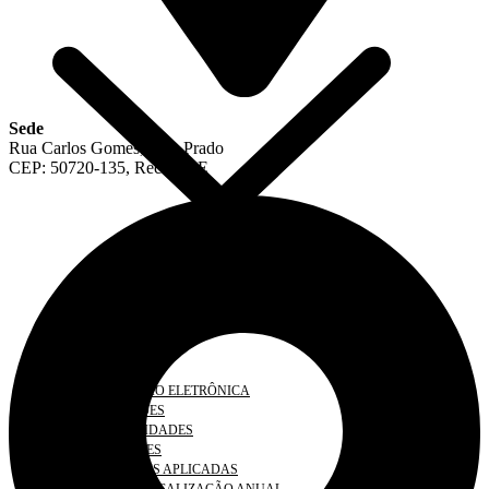
Sede
Rua Carlos Gomes, 481, Prado
CEP: 50720-135, Recife, PE
COAF
DENÚNCIA
DOCUMENTOS
FISCALIZAÇÃO ELETRÔNICA
INFORMAÇÕES
IRREGULARIDADES
SOLICITAÇÕES
PENALIDADES APLICADAS