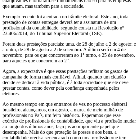
coadjuvantes e tornaram-se fundamentais não só para as empresas
que atuam, mas também para a sociedade.
Exemplo recente foi a entrada no trâmite eleitoral. Este ano, toda
prestação de contas entregue deverá ter a assinatura de um
profissional da contabilidade, segundo consta na Resolução nº
23.406/2014, do Tribunal Superior Eleitoral (TSE).
Foram duas prestações parciais: uma, de 28 de julho a 2 de agosto; e
a outra, de 28 de agosto a 2 de setembro. A última será em 4 de
novembro, para os que concorreram ao 1° turno, e 25 de novembro,
para aqueles que concorrem ao 2°.
Agora, a expectativa é que essas prestações reflitam os gastos de
campanha de forma mais confiável. Afinal, quando um cidadão
decide se dedicar à vida pública, é à toda sociedade que ele deve
prestar contas, como dever pela confiança empenhada pelos
eleitores.
Ao mesmo tempo em que entramos de vez no processo eleitoral
brasileiro, alcançamos, em agosto, a marca de meio milhão de
profissionais no País, um feito histórico. Esperamos que esse
exército de profissionais de contabilidade, que viu a profissão mudar
ao longo dos últimos anos, faça jus ao importante papel que
desempenha. Mais do que proteção às posses e aos bens, a
contabilidade precisa ser encarada como uma profissão que tem