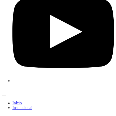
Início
Institucional