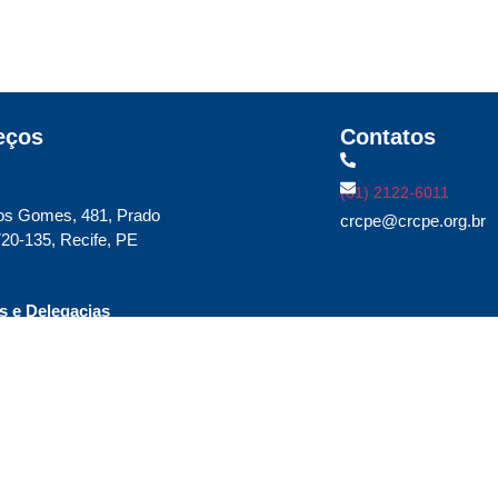
eços
Contatos
(81) 2122-6011
os Gomes, 481, Prado
crcpe@crcpe.org.br
20-135, Recife, PE
 e Delegacias
ique aqui