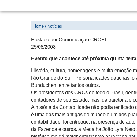
18º CBC DÁ BOAS-VINDAS A
Home / Notícias
Postado por Comunicação CRCPE
25/08/2008
Evento que acontece até próxima quinta-feira,
História, cultura, homenagens e muita emoção m
Rio Grande do Sul. Personalidades gaúchas for
Bunduchen, entre tantos outros.
Os presidentes dos CRCs de todo o Brasil, dent
contadores de seu Estado, mas, da trajetória e c
A história da Contabilidade não podia ter ficado
é uma das mais antigas do mundo e um dos pilare
contabilidade, foi entregue, na presença de aut
da Fazenda e outros, a Medalha João Lyra Neto a
histórica me dá maior entusiasmo para trabalhar