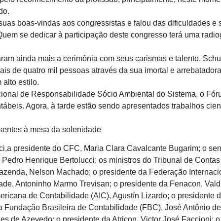
do.
suas boas-vindas aos congressistas e falou das dificuldades e
uem se dedicar à participação deste congresso terá uma radiogr
am ainda mais a cerimônia com seus carismas e talento. Schun
 de quatro mil pessoas através da sua imortal e arrebatadora 
lto estilo.
ional de Responsabilidade Sócio Ambiental do Sistema, o Fóru
beis. Agora, à tarde estão sendo apresentados trabalhos cientí
esentes à mesa da solenidade
ci,a presidente do CFC, Maria Clara Cavalcante Bugarim; o s
o, Pedro Henrique Bertolucci; os ministros do Tribunal de Con
Fazenda, Nelson Machado; o presidente da Federação Internacion
dade, Antoninho Marmo Trevisan; o presidente da Fenacon, Val
ricana de Contabilidade (AIC), Agustín Lizardo; o presidente
 da Fundação Brasileira de Contabilidade (FBC), José Antônio 
es de Azevedo; o presidente da Atricon, Victor José Faccioni; 