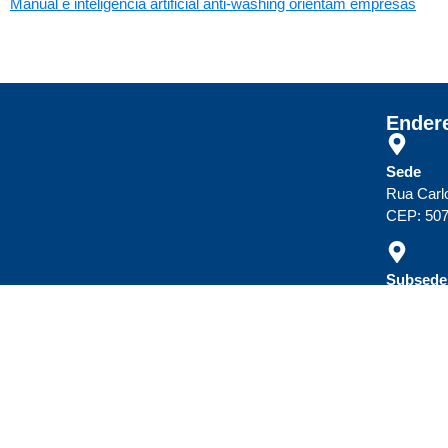
Manual e inteligência artificial anti-washing orientam empresas
Ender
Sede
Rua Carl
CEP: 507
Subsedes
Cl