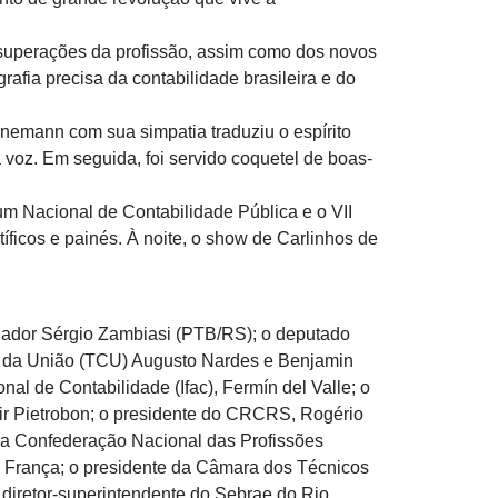
 superações da profissão, assim como dos novos
afia precisa da contabilidade brasileira e do
emann com sua simpatia traduziu o espírito
voz. Em seguida, foi servido coquetel de boas-
m Nacional de Contabilidade Pública e o VII
ficos e painés. À noite, o show de Carlinhos de
enador Sérgio Zambiasi (PTB/RS); o deputado
tas da União (TCU) Augusto Nardes e Benjamin
al de Contabilidade (Ifac), Fermín del Valle; o
dir Pietrobon; o presidente do CRCRS, Rogério
 da Confederação Nacional das Profissões
de França; o presidente da Câmara dos Técnicos
o diretor-superintendente do Sebrae do Rio