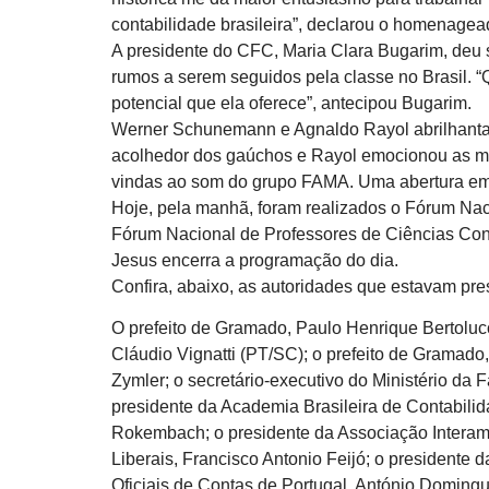
contabilidade brasileira”, declarou o homenagea
A presidente do CFC, Maria Clara Bugarim, deu 
rumos a serem seguidos pela classe no Brasil. “Q
potencial que ela oferece”, antecipou Bugarim.
Werner Schunemann e Agnaldo Rayol abrilhantar
acolhedor dos gaúchos e Rayol emocionou as mais
vindas ao som do grupo FAMA. Uma abertura em a
Hoje, pela manhã, foram realizados o Fórum Nac
Fórum Nacional de Professores de Ciências Contá
Jesus encerra a programação do dia.
Confira, abaixo, as autoridades que estavam pr
O prefeito de Gramado, Paulo Henrique Bertoluc
Cláudio Vignatti (PT/SC); o prefeito de Gramad
Zymler; o secretário-executivo do Ministério da 
presidente da Academia Brasileira de Contabili
Rokembach; o presidente da Associação Interame
Liberais, Francisco Antonio Feijó; o presidente
Oficiais de Contas de Portugal, António Domingu