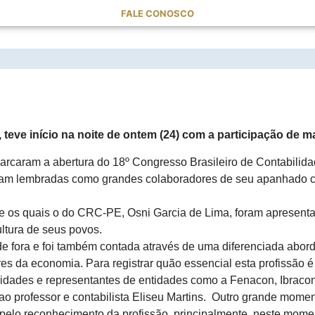
FALE CONOSCO
OS CONTABILISTAS BRASILEIROS
 teve início na noite de ontem (24) com a participação de m
arcaram a abertura do 18º Congresso Brasileiro de Contabilida
am lembradas como grandes colaboradores de seu apanhado cult
re os quais o do CRC-PE, Osni Garcia de Lima, foram apresen
ultura de seus povos.
 de fora e foi também contada através de uma diferenciada abor
s da economia. Para registrar quão essencial esta profissão é e
oridades e representantes de entidades como a Fenacon, Ibraco
o professor e contabilista Eliseu Martins. Outro grande momen
 pelo reconhecimento da profissão, principalmente, neste mome