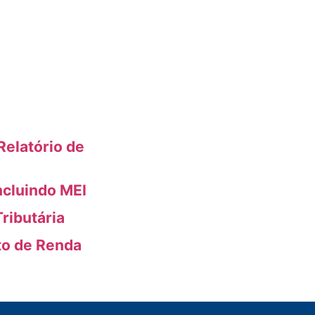
elatório de
ncluindo MEI
ributária
to de Renda