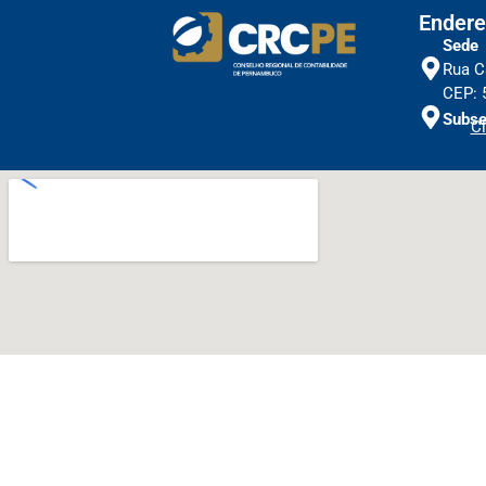
Endere
Sede
Rua C
CEP: 
Subse
Cl