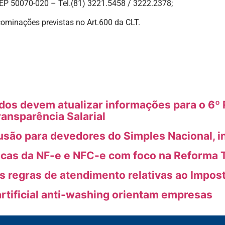
CEP 50070-020 – Tel.(81) 3221.5458 / 3222.2378;
cominações previstas no Art.600 da CLT.
s devem atualizar informações para o 6º R
ransparência Salarial
usão para devedores do Simples Nacional, i
icas da NF-e e NFC-e com foco na Reforma T
as regras de atendimento relativas ao Impos
artificial anti-washing orientam empresas