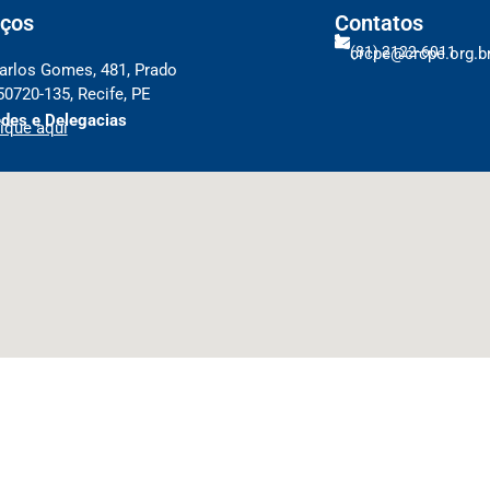
ços
Contatos
(81) 2122-6011
crcpe@crcpe.org.b
arlos Gomes, 481, Prado
50720-135, Recife, PE
des e Delegacias
ique aqui