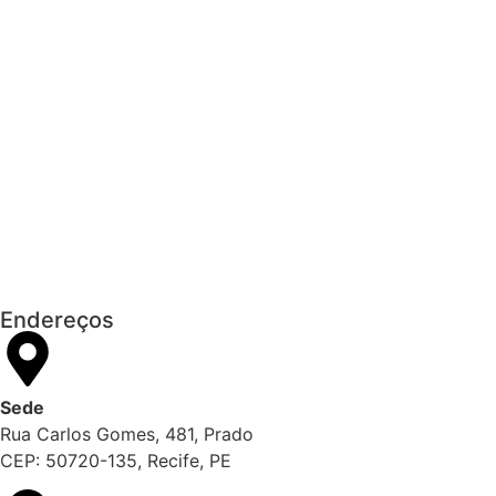
Empresas com 100 ou mais empregado
T
Receita Federal emite Termo de Excl
Receita publica novas Notas Técn
Receita Federal publica alteração n
Manual e inteligência 
Endereços
Sede
Rua Carlos Gomes, 481, Prado
CEP: 50720-135, Recife, PE