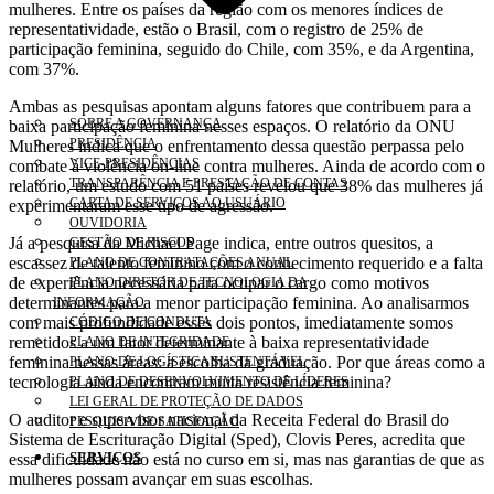
mulheres. Entre os países da região com os menores índices de
representatividade, estão o Brasil, com o registro de 25% de
participação feminina, seguido do Chile, com 35%, e da Argentina,
com 37%.
Ambas as pesquisas apontam alguns fatores que contribuem para a
SOBRE A GOVERNANÇA
baixa participação feminina nesses espaços. O relatório da ONU
PRESIDÊNCIA
Mulheres indica que o enfrentamento dessa questão perpassa pelo
VICE-PRESIDÊNCIAS
combate à violência on-line contra mulheres. Ainda de acordo com o
TRANSPARÊNCIA E PRESTAÇÃO DE CONTAS
relatório, um estudo com 51 países revelou que 38% das mulheres já
CARTA DE SERVIÇOS AO USUÁRIO
experimentaram esse tipo de agressão.
OUVIDORIA
Já a pesquisa da Michael Page indica, entre outros quesitos, a
GESTÃO DE RISCOS
escassez de talento feminino com o conhecimento requerido e a falta
PLANO DE CONTRATAÇÕES ANUAL
de experiência necessária para ocupar o cargo como motivos
PLANO DIRETOR DE TECNOLOGIA DA
determinantes para a menor participação feminina. Ao analisarmos
INFORMAÇÃO
com mais profundidade esses dois pontos, imediatamente somos
CÓDIGO DE CONDUTA
remetidos a um fator determinante à baixa representatividade
PLANO DE INTEGRIDADE
feminina nessas áreas: a escolha da graduação. Por que áreas como a
PLANO DE LOGÍSTICA SUSTENTÁVEL
tecnologia ainda encontram muita resistência feminina?
PLANO DE DESENVOLVIMENTO DE LÍDERES
LEI GERAL DE PROTEÇÃO DE DADOS
O auditor e supervisor nacional da Receita Federal do Brasil do
PESQUISA DE SATISFAÇÃO
Sistema de Escrituração Digital (Sped), Clovis Peres, acredita que
SERVIÇOS
essa dificuldade não está no curso em si, mas nas garantias de que as
mulheres possam avançar em suas escolhas.