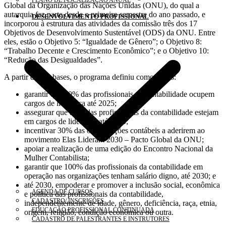
PLANO DE FISCALIZAÇÃO ANUAL
Global da Organização das Nações Unidas (ONU), do qual a
autarquia faz parte desde o primeiro semestre do ano passado, e
DESENVOLVIMENTO PROFISSIONAL
incorporou à estrutura das atividades da comissão três dos 17
Objetivos de Desenvolvimento Sustentável (ODS) da ONU. Entre
eles, estão o Objetivo 5: “Igualdade de Gênero”; o Objetivo 8:
“Trabalho Decente e Crescimento Econômico”; e o Objetivo 10:
“Redução das Desigualdades”.
A partir dessas bases, o programa definiu como metas:
garantir que 30% das profissionais da contabilidade ocupem
cargos de liderança até 2025;
assegurar que 50% das profissionais da contabilidade estejam
em cargos de liderança até 2030;
incentivar 30% das organizações contábeis a aderirem ao
movimento Elas Lideram 2030 – Pacto Global da ONU;
apoiar a realização de uma edição do Encontro Nacional da
Mulher Contabilista;
garantir que 100% das profissionais da contabilidade em
operação nas organizações tenham salário digno, até 2030; e
até 2030, empoderar e promover a inclusão social, econômica
AGENDA DE CURSOS
e política das profissionais da contabilidade,
CADASTRO/ INSCRIÇÕES
independentemente de idade, gênero, deficiência, raça, etnia,
EDUCAÇÃO PROFISSIONAL CONTINUADA
origem, religião, condição econômica ou outra.
CADASTRO DE PALESTRANTES E INSTRUTORES