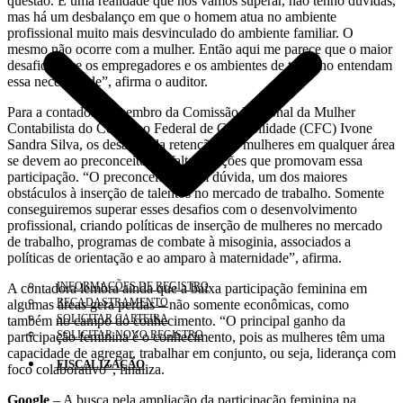
questão. É uma realidade que nós vamos superar, não tenho dúvidas,
mas há um desbalanço em que o homem atua no ambiente
profissional muito mais desvinculado do ambiente familiar. O
mesmo não ocorre com a mulher. Então aqui me parece que o maior
desafio é que os empregadores e os ambientes de trabalho entendam
essa necessidade”, afirma o auditor.
Para a contadora e membro da Comissão Nacional da Mulher
Contabilista do Conselho Federal de Contabilidade (CFC) Ivone
Sandra Silva, os desafios da retenção das mulheres em qualquer área
se devem ao preconceito e à falta de ações que promovam essa
participação. “O preconceito é, sem dúvida, um dos maiores
obstáculos à inserção de talentos no mercado de trabalho. Somente
conseguiremos superar esses desafios com o desenvolvimento
profissional, criando políticas de inserção de mulheres no mercado
de trabalho, programas de combate à misoginia, associados a
políticas de orientação e ao amparo à maternidade”, afirma.
INFORMAÇÕES DE REGISTRO
A contadora lembra ainda que a baixa participação feminina em
RECADASTRAMENTO
algumas áreas gera perdas – não somente econômicas, como
SOLICITAR CARTEIRA
também no campo do conhecimento. “O principal ganho da
SOLICITAR NOVO REGISTRO
participação feminina é o conhecimento, pois as mulheres têm uma
capacidade de agregar, trabalhar em conjunto, ou seja, liderança com
FISCALIZAÇÃO
foco colaborativo”, finaliza.
Google
– A busca pela ampliação da participação feminina na