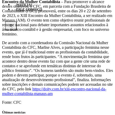
Encontro da Mulher Contabilista
– Para promover o alcance
NOTÍCIAS
desses objetivos, o CFC, em parceria com a Fundação Brasileira de
FALE CONOSCO
Contabilidade (FBC), promoverá, entre os dias 20 e 22 de setembro
de 2023, o XIII Encontro da Mulher Contabilista, a ser realizado em
Manaus (AM). O evento tem como objetivo reunir profissionais de
renome nacional para debater importantes assuntos relacionados à
X
área técnico-contábil e à gestão empresarial, com foco no universo
feminino.
De acordo com a coordenadora da Comissão Nacional da Mulher
Contabilista do CFC, Marlise Alves, a participação feminina nesse
evento, que já é tradicional entre as profissionais da contabilidade,
rende bons frutos às participantes. “A movimentação feminina que
acontece dentro desse evento faz com que a gente crie uma rede de
contatos e se aprofunde em temáticas distintas de interesse do
público feminino”. “Os homens também são muito bem-vindos. Eles
podem e devem participar, porque o evento é, sobretudo, uma
atualização de desenvolvimento profissional”, finaliza. Informações
sobre inscrições e demais comunicações podem ser acessadas no site
do CFC, pelo link
https://doity.com.br/xiii-encontro-nacional-da-
mulher-contabilista-manaus-am
Fonte: CFC
Últimas notícias