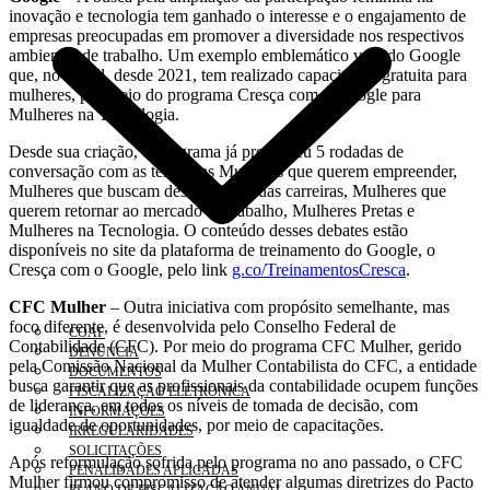
inovação e tecnologia tem ganhado o interesse e o engajamento de
empresas preocupadas em promover a diversidade nos respectivos
ambientes de trabalho. Um exemplo emblemático vem do Google
que, no Brasil, desde 2021, tem realizado capacitação gratuita para
mulheres, por meio do programa Cresça com o Google para
Mulheres na Tecnologia.
Desde sua criação, o programa já promoveu 5 rodadas de
conversação com as temáticas Mulheres que querem empreender,
Mulheres que buscam desenvolver suas carreiras, Mulheres que
querem retornar ao mercado de trabalho, Mulheres Pretas e
Mulheres na Tecnologia. O conteúdo desses debates estão
disponíveis no site da plataforma de treinamento do Google, o
Cresça com o Google, pelo link
g.co/TreinamentosCresca
.
CFC Mulher
– Outra iniciativa com propósito semelhante, mas
foco diferente, é desenvolvida pelo Conselho Federal de
COAF
Contabilidade (CFC). Por meio do programa CFC Mulher, gerido
DENÚNCIA
pela Comissão Nacional da Mulher Contabilista do CFC, a entidade
DOCUMENTOS
busca garantir que as profissionais da contabilidade ocupem funções
FISCALIZAÇÃO ELETRÔNICA
de liderança, em todos os níveis de tomada de decisão, com
INFORMAÇÕES
igualdade de oportunidades, por meio de capacitações.
IRREGULARIDADES
SOLICITAÇÕES
Após reformulação sofrida pelo programa no ano passado, o CFC
PENALIDADES APLICADAS
Mulher firmou compromisso de atender algumas diretrizes do Pacto