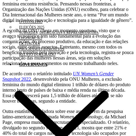
feminina encontra resistência. Pensando nessas fronteiras, a
Organização das Nações Unidas (ONU) escolheu, para celebrar o
Dia Internacional das Mulheres neste ano, o tema “Por um mundo
digital inclusivo: inovação e tecnologia para a igualdade de gênero”.
O CONSELHO
ELEIÇÕES 2025
A escolha da ONU chega em momento oportuno, visto que o
SUBSEDES, DELEGACIAS E REPRESENTAÇÕES
avanço tecnológico tem sido fundamental para a evolução das
LEGISLAÇÃO
comunicações, do processo produtivo, da educação e das relações
LICITAÇÕES
sociais, entre outros aspectos. Entretanto, mesmo com todos os
PROGRAMAS E PROJETOS
benefícios trazidos pela inovação e pela tecnologia, registra-se pouca
RELATO INTEGRADO
participação das mulheres nessas áreas, seja em soluções
relacionadas a esses segmentos ou mesmo trabalhando neles.
GOVERNANÇA
De acordo com o relatório intitulado
UN Women’s Gender
Snapshot
2022
, desenvolvido pela ONU Mulheres, a exclusão
feminina do mundo digital eliminou 1 trilhão de dólares do produto
interno bruto de países de baixa e média renda na última década.
Essa perda crescerá para 1,5 trilhão de dólares até 2025, se não
houver mudanças, segundo a entidade.
Outra estatística reveladora sobre esse assunto vem da pesquisa
latino-americana denominada
Women in Technology
, da Michael
Page, empresa mundial de recrutamento especializado. O relatório,
divulgado no segundo semestre de 2021, mostra que entre 21% e
40% do total de cargos nas áreas de tecnologia são ocupados por