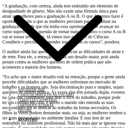
“A graduação, com certeza, ainda tem embutido um elemento de
desigualdade de gênero. Mas não existe uma fórmula única para
atrair as mulheres para a graduação A ou B. O que devemos fazer é
oportunizar tudo o que as mulheres precisam para se realizar na
graduação. Desde que ela tenha essa oportunidade de avançar no
curso superior, essa questão de tornar mais equitativo o curso A ou B
vai se tornar irrelevante. Já vimos isso no curso de Ciências
Contábeis e precisamos estender isso a todos os cursos”, pondera.
O auditor ainda faz questão de diferenciar as dificuldades de atrair e
de reter. Para ele, a retenção é ainda um desafio maior, pois ainda
pesam contra as mulheres questões de ordem prática que não
acometem a maioria dos homens.
“Eu acho que o maior desafio está na retenção, porque a gente ainda
percebe dificuldades que as mulheres enfrentam no mercado de
trabalho e os homens não. Seja discriminação pura e simples, sejam
ANUIDADE 2026
questões de ordem prática. Às vezes elas têm jornada dupla, eventos
CARTA DE SERVIÇOS AO USUÁRIO
na casa que contribuem para tirar o foco do trabalho, porque pode
CONSULTA CADASTRAL
ter um conflito em casa, e talvez o marido não entenda as suas
CERTIDÕES/ ALVARÁS
necessidades em se dedicar ao trabalho da forma necessária. Os
DECORE
filhos às vezes podem demandar mais, ou seja, as mulheres tendem a
ser mais demandadas no ambiente familiar. E isso tem de ser
REGISTRO
entendido no ambiente profissional. Não há mais que se ignorar essa