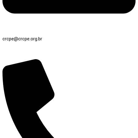
crcpe@crcpe.org.br
Registro / Cobrança