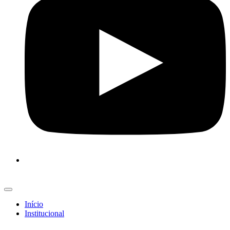
Início
Institucional