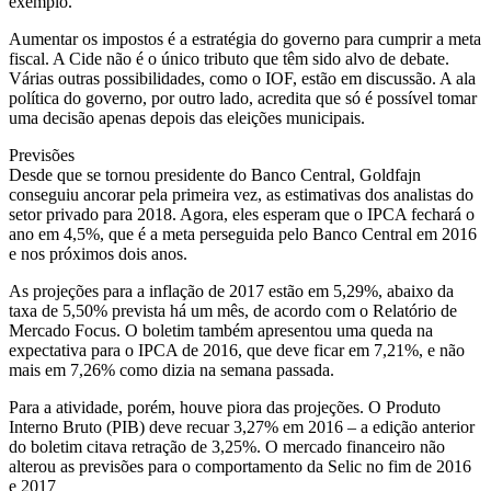
exemplo.
Aumentar os impostos é a estratégia do governo para cumprir a meta
fiscal. A Cide não é o único tributo que têm sido alvo de debate.
Várias outras possibilidades, como o IOF, estão em discussão. A ala
política do governo, por outro lado, acredita que só é possível tomar
uma decisão apenas depois das eleições municipais.
Previsões
Desde que se tornou presidente do Banco Central, Goldfajn
conseguiu ancorar pela primeira vez, as estimativas dos analistas do
setor privado para 2018. Agora, eles esperam que o IPCA fechará o
ano em 4,5%, que é a meta perseguida pelo Banco Central em 2016
e nos próximos dois anos.
As projeções para a inflação de 2017 estão em 5,29%, abaixo da
taxa de 5,50% prevista há um mês, de acordo com o Relatório de
Mercado Focus. O boletim também apresentou uma queda na
expectativa para o IPCA de 2016, que deve ficar em 7,21%, e não
mais em 7,26% como dizia na semana passada.
Para a atividade, porém, houve piora das projeções. O Produto
Interno Bruto (PIB) deve recuar 3,27% em 2016 – a edição anterior
do boletim citava retração de 3,25%. O mercado financeiro não
alterou as previsões para o comportamento da Selic no fim de 2016
e 2017