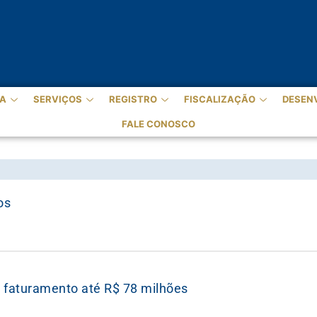
A
SERVIÇOS
REGISTRO
FISCALIZAÇÃO
DESEN
FALE CONOSCO
os
m faturamento até R$ 78 milhões