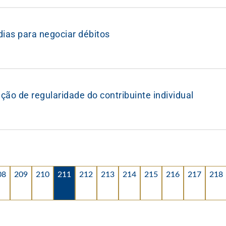
ias para negociar débitos
ção de regularidade do contribuinte individual
08
209
210
211
212
213
214
215
216
217
218