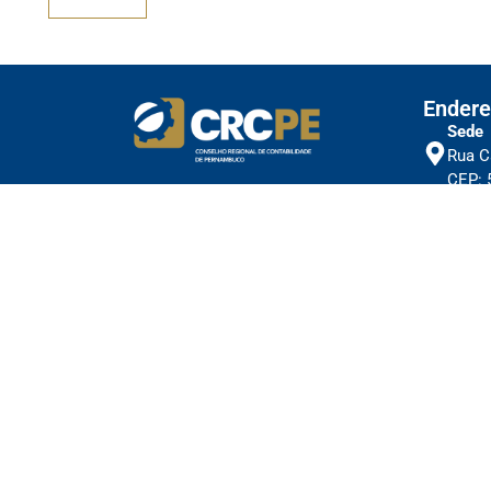
Endere
Sede
Rua C
CEP: 
Subse
Cl