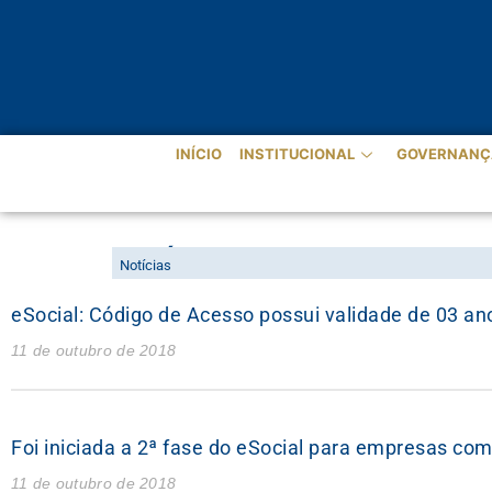
INÍCIO
INSTITUCIONAL
GOVERNANÇ
NOTÍCIAS
Notícias
eSocial: Código de Acesso possui validade de 03 an
11 de outubro de 2018
Foi iniciada a 2ª fase do eSocial para empresas co
11 de outubro de 2018