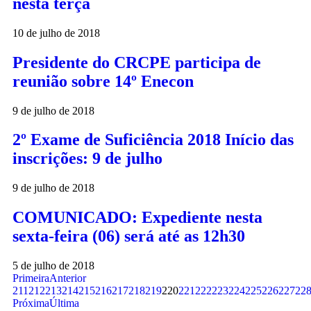
nesta terça
10 de julho de 2018
Presidente do CRCPE participa de
reunião sobre 14º Enecon
9 de julho de 2018
2º Exame de Suficiência 2018 Início das
inscrições: 9 de julho
9 de julho de 2018
COMUNICADO: Expediente nesta
sexta-feira (06) será até as 12h30
5 de julho de 2018
Primeira
Anterior
211
212
213
214
215
216
217
218
219
220
221
222
223
224
225
226
227
22
Próxima
Última