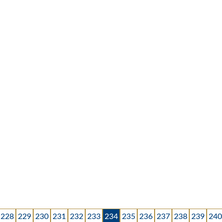
Créditos do PIS e COFINS: Peças de Manutenção
25 de janeiro de 2018
Comitê Gestor do Simples Nacional: Opção pelo
Simples Nacional vence em 31 de janeiro
23 de janeiro de 2018
Receita Federal regulamenta o Programa de
Regularização Tributária Rural (PRR)
23 de janeiro de 2018
228
229
230
231
232
233
234
235
236
237
238
239
240