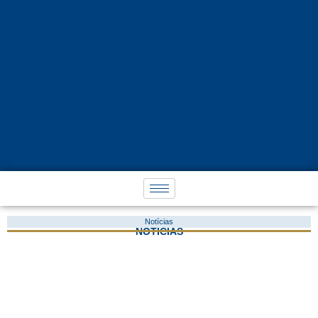
Notícias
NOTÍCIAS
PIS e COFINS Incidem Sobre Aluguéis?
2 de fevereiro de 2018