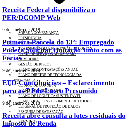
Receita Federal disponibiliza o
PER/DCOMP Web
9 de janeiro de 2018
SOBRE A GOVERNANÇA
PRESIDÊNCIA
Primeira Parcela do 13º: Empregado
VICE-PRESIDÊNCIAS
Poderá Solicitar Quitação Junto com as
TRANSPARÊNCIA E PRESTAÇÃO DE CONTAS
CARTA DE SERVIÇOS AO USUÁRIO
Férias
OUVIDORIA
GESTÃO DE RISCOS
PLANO DE CONTRATAÇÕES ANUAL
9 de janeiro de 2018
PLANO DIRETOR DE TECNOLOGIA DA
INFORMAÇÃO
EFD-Contribuições – Esclarecimento
CÓDIGO DE CONDUTA
para as PJ do Lucro Presumido
PLANO DE INTEGRIDADE
PLANO DE LOGÍSTICA SUSTENTÁVEL
PLANO DE DESENVOLVIMENTO DE LÍDERES
9 de janeiro de 2018
LEI GERAL DE PROTEÇÃO DE DADOS
PESQUISA DE SATISFAÇÃO
Receita abre consulta a lotes residuais do
SERVIÇOS
Imposto de Renda