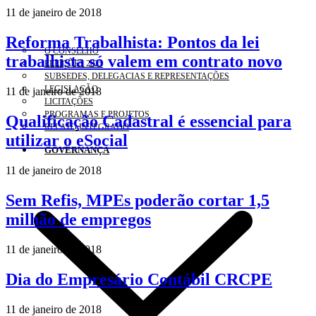
11 de janeiro de 2018
Reforma Trabalhista: Pontos da lei
O CONSELHO
trabalhista só valem em contrato novo
ELEIÇÕES 2025
SUBSEDES, DELEGACIAS E REPRESENTAÇÕES
LEGISLAÇÃO
11 de janeiro de 2018
LICITAÇÕES
PROGRAMAS E PROJETOS
Qualificação Cadastral é essencial para
RELATO INTEGRADO
utilizar o eSocial
GOVERNANÇA
11 de janeiro de 2018
Sem Refis, MPEs poderão cortar 1,5
milhão de empregos
11 de janeiro de 2018
Dia do Empresário Contábil CRCPE
11 de janeiro de 2018