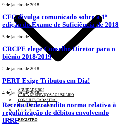
9 de janeiro de 2018
CFC divulga comunicado sobre a 1ª
edição do Exame de Suficiência de 2018
5 de janeiro de 2018
CRCPE elege Conselho Diretor para o
biênio 2018/2019
5 de janeiro de 2018
PERT Exige Tributos em Dia!
ANUIDADE 2026
4 de janeiro de 2018
CARTA DE SERVIÇOS AO USUÁRIO
CONSULTA CADASTRAL
Receita Federal edita norma relativa à
CERTIDÕES/ ALVARÁS
DECORE
regularização de débitos envolvendo
IRRF
REGISTRO