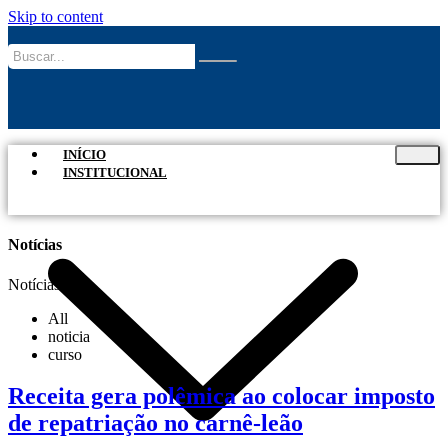
Skip to content
INÍCIO
INSTITUCIONAL
Notícias
Notícias
All
noticia
curso
Receita gera polêmica ao colocar imposto
de repatriação no carnê-leão