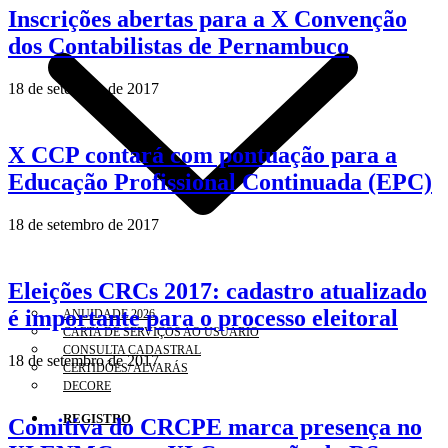
Inscrições abertas para a X Convenção
dos Contabilistas de Pernambuco
18 de setembro de 2017
X CCP contará com pontuação para a
Educação Profissional Continuada (EPC)
18 de setembro de 2017
Eleições CRCs 2017: cadastro atualizado
é importante para o processo eleitoral
ANUIDADE 2026
CARTA DE SERVIÇOS AO USUÁRIO
CONSULTA CADASTRAL
18 de setembro de 2017
CERTIDÕES/ ALVARÁS
DECORE
REGISTRO
Comitiva do CRCPE marca presença no