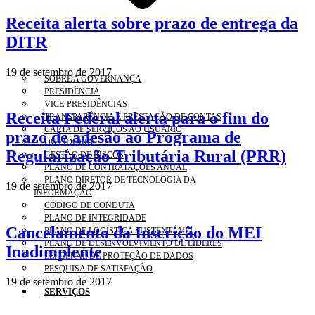
Receita alerta sobre prazo de entrega da
DITR
19 de setembro de 2017
SOBRE A GOVERNANÇA
PRESIDÊNCIA
VICE-PRESIDÊNCIAS
Receita Federal alerta para o fim do
TRANSPARÊNCIA E PRESTAÇÃO DE CONTAS
CARTA DE SERVIÇOS AO USUÁRIO
prazo de adesão ao Programa de
OUVIDORIA
Regularização Tributária Rural (PRR)
GESTÃO DE RISCOS
PLANO DE CONTRATAÇÕES ANUAL
PLANO DIRETOR DE TECNOLOGIA DA
19 de setembro de 2017
INFORMAÇÃO
CÓDIGO DE CONDUTA
PLANO DE INTEGRIDADE
Cancelamento da Inscrição do MEI
PLANO DE LOGÍSTICA SUSTENTÁVEL
PLANO DE DESENVOLVIMENTO DE LÍDERES
Inadimplente
LEI GERAL DE PROTEÇÃO DE DADOS
PESQUISA DE SATISFAÇÃO
19 de setembro de 2017
SERVIÇOS