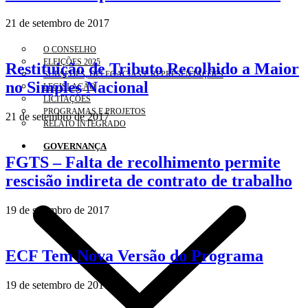
21 de setembro de 2017
O CONSELHO
ELEIÇÕES 2025
Restituição de Tributo Recolhido a Maior
SUBSEDES, DELEGACIAS E REPRESENTAÇÕES
no Simples Nacional
LEGISLAÇÃO
LICITAÇÕES
PROGRAMAS E PROJETOS
21 de setembro de 2017
RELATO INTEGRADO
GOVERNANÇA
FGTS – Falta de recolhimento permite
rescisão indireta de contrato de trabalho
19 de setembro de 2017
ECF Tem Nova Versão do Programa
19 de setembro de 2017