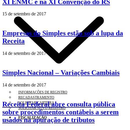
XI ENMC e na XI Convenção do RS
15 de setembro de 2017
Empresas do Simples estão sob a lupa da
Receita
14 de setembro de 2017
Simples Nacional – Variações Cambiais
14 de setembro de 2017
INFORMAÇÕES DE REGISTRO
RECADASTRAMENTO
Receita Federal abre consulta pública
SOLICITAR CARTEIRA
SOLICITAR NOVO REGISTRO
sobre procedimentos contábeis a serem
FISCALIZAÇÃO
usados na apuração de tributos