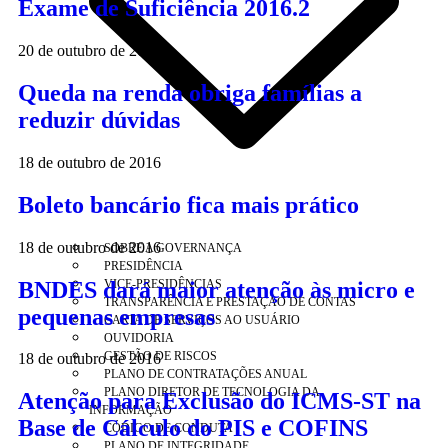
Exame de Suficiência 2016.2
20 de outubro de 2016
Queda na renda obriga famílias a
reduzir dúvidas
18 de outubro de 2016
Boleto bancário fica mais prático
18 de outubro de 2016
SOBRE A GOVERNANÇA
PRESIDÊNCIA
BNDES dará maior atenção às micro e
VICE-PRESIDÊNCIAS
TRANSPARÊNCIA E PRESTAÇÃO DE CONTAS
pequenas empresas
CARTA DE SERVIÇOS AO USUÁRIO
OUVIDORIA
GESTÃO DE RISCOS
18 de outubro de 2016
PLANO DE CONTRATAÇÕES ANUAL
PLANO DIRETOR DE TECNOLOGIA DA
Atenção para Exclusão do ICMS-ST na
INFORMAÇÃO
Base de Cálculo do PIS e COFINS
CÓDIGO DE CONDUTA
PLANO DE INTEGRIDADE