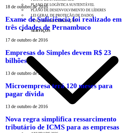
PLANO DE LOGÍSTICA SUSTENTÁVEL
18 de outubro de 2016
PLANO DE DESENVOLVIMENTO DE LÍDERES
LEI GERAL DE PROTEÇÃO DE DADOS
Exame de Suficiência foi realizado em
PESQUISA DE SATISFAÇÃO
três cidades de Pernambuco
SERVIÇOS
17 de outubro de 2016
Empresas do Simples devem R$ 23
bilhões
13 de outubro de 2016
Microempresa terá 120 meses para
pagar dívida
13 de outubro de 2016
Nova regra simplifica ressarcimento
tributário de ICMS para as empresas