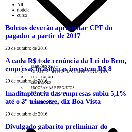
All
noticia
curso
Boletos deverão apresentar CPF do
pagador a partir de 2017
20 de outubro de 2016
A cada R$ 1 de renúncia da Lei do Bem,
O CONSELHO
ELEIÇÕES 2025
empresas brasileiras investem R$ 8
SUBSEDES, DELEGACIAS E REPRESENTAÇÕES
LEGISLAÇÃO
20 de outubro de 2016
LICITAÇÕES
PROGRAMAS E PROJETOS
Inadimplência das empresas subiu 5,1%
RELATO INTEGRADO
até o 3º trimestre, diz Boa Vista
GOVERNANÇA
20 de outubro de 2016
Divulgado gabarito preliminar do