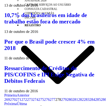
ANUIDADE 2026
CARTA DE SERVIÇOS AO USUÁRIO
13 de outubro de 2016
CONSULTA CADASTRAL
CERTIDÕES/ ALVARÁS
10,7% dos brasileiros em idade de
DECORE
trabalho estão fora do mercado
REGISTRO
13 de outubro de 2016
Por que o Brasil pode crescer 4% em
2018
11 de outubro de 2016
Ressarcimento de Créditos do
PIS/COFINS e IPI Exige Negativa de
Débitos Federais
11 de outubro de 2016
Primeira
Anterior
269
270
271
272
273
274
275
276
277
278
279
280
281
282
283
284
285
28
Próxima
Última