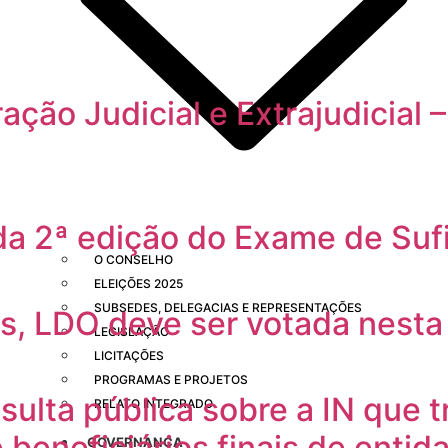
ação Judicial e Extrajudicial 
 da 2ª edição do Exame de Suf
O CONSELHO
ELEIÇÕES 2025
SUBSEDES, DELEGACIAS E REPRESENTAÇÕES
s, LDO deve ser votada nest
LEGISLAÇÃO
LICITAÇÕES
PROGRAMAS E PROJETOS
sulta pública sobre a IN que t
RELATO INTEGRADO
beneficiários finais de enti
GOVERNANÇA