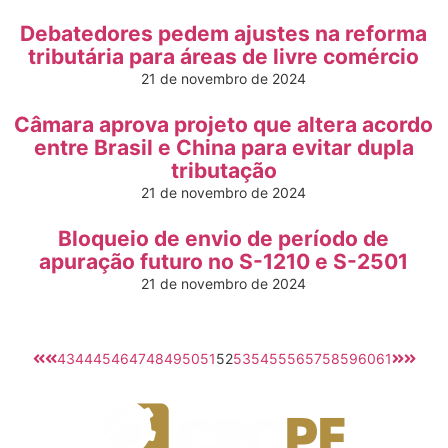
Debatedores pedem ajustes na reforma
tributária para áreas de livre comércio
21 de novembro de 2024
Câmara aprova projeto que altera acordo
entre Brasil e China para evitar dupla
tributação
21 de novembro de 2024
Bloqueio de envio de período de
apuração futuro no S-1210 e S-2501
21 de novembro de 2024
43
44
45
46
47
48
49
50
51
52
53
54
55
56
57
58
59
60
61