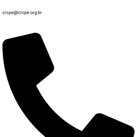
crcpe@crcpe.org.br
Registro / Cobrança