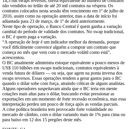
14,5 mil swaps reversos, oferta equivalente ao número de contratos
não vendidos no leilão de até 20 mil contratos na véspera. Os
contratos colocados nesta sessão têm vencimento em 1º de julho de
2016, assim como na operação anterior, mas a data de início foi
adiantada para 23 de março, de 1º de abril anteriormente.
Neste tipo de operação, o Banco Central é quem ganha a variação
cambial do período de validade dos contratos. No swap tradicional,
o BC é quem paga a variação.
“A operação de hoje é um indicador melhor da demanda, porque
você dificilmente convence alguém a comprar um contrato que
começa no mês que vem com o mercado volátil como está”,
acrescentou.
O BC atualmente administra estoque equivalente a pouco menos de
US$ 110 bilhões em swaps tradicionais, contratos equivalentes à
venda futura de dólares — ou seja, que agem na ponta inversa dos
swaps reversos. Essas operações tendem a gerar gastos para o BC
quando o dólar sobe com força, atraindo críticas de alguns analistas.
Alguns operadores suspeitavam ainda que o BC teria em mente
cotações mais altas para o dólar, buscando evitar pressionar as
exportações em um momento de forte recessão econômica, mas essa
interpretação perdeu um pouco de força após as vendas parciais.
A crise política brasileira tem provocado forte volatilidade no
mercado de câmbio, com o dólar variando mais de 1% para cima ou
para baixo em 12 dos 15 pregões deste mês.