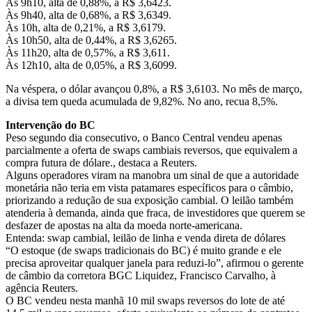
Às 9h10, alta de 0,88%, a R$ 3,6423.
Às 9h40, alta de 0,68%, a R$ 3,6349.
Às 10h, alta de 0,21%, a R$ 3,6179.
Às 10h50, alta de 0,44%, a R$ 3,6265.
Às 11h20, alta de 0,57%, a R$ 3,611.
Às 12h10, alta de 0,05%, a R$ 3,6099.
Na véspera, o dólar avançou 0,8%, a R$ 3,6103. No mês de março,
a divisa tem queda acumulada de 9,82%. No ano, recua 8,5%.
Intervenção do BC
Peso segundo dia consecutivo, o Banco Central vendeu apenas
parcialmente a oferta de swaps cambiais reversos, que equivalem a
compra futura de dólare., destaca a Reuters.
Alguns operadores viram na manobra um sinal de que a autoridade
monetária não teria em vista patamares específicos para o câmbio,
priorizando a redução de sua exposição cambial. O leilão também
atenderia à demanda, ainda que fraca, de investidores que querem se
desfazer de apostas na alta da moeda norte-americana.
Entenda: swap cambial, leilão de linha e venda direta de dólares
“O estoque (de swaps tradicionais do BC) é muito grande e ele
precisa aproveitar qualquer janela para reduzi-lo”, afirmou o gerente
de câmbio da corretora BGC Liquidez, Francisco Carvalho, à
agência Reuters.
O BC vendeu nesta manhã 10 mil swaps reversos do lote de até