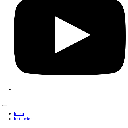
Início
Institucional