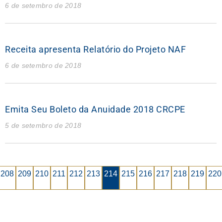
6 de setembro de 2018
Receita apresenta Relatório do Projeto NAF
6 de setembro de 2018
Emita Seu Boleto da Anuidade 2018 CRCPE
5 de setembro de 2018
208
209
210
211
212
213
214
215
216
217
218
219
220