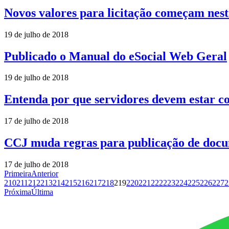
Novos valores para licitação começam nest
19 de julho de 2018
Publicado o Manual do eSocial Web Geral
19 de julho de 2018
Entenda por que servidores devem estar co
17 de julho de 2018
CCJ muda regras para publicação de docu
17 de julho de 2018
Primeira
Anterior
210
211
212
213
214
215
216
217
218
219
220
221
222
223
224
225
226
227
2
Próxima
Última