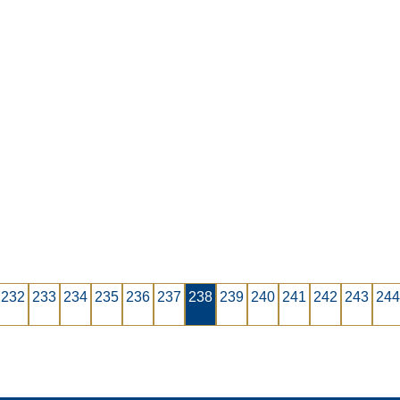
7 de dezembro de 2017
Simples Nacional: Sublimites para 2018
5 de dezembro de 2017
PER/DCOMP: Receita Federal altera regra para
recepção de pedidos de compensação de tributos
5 de dezembro de 2017
232
233
234
235
236
237
238
239
240
241
242
243
244