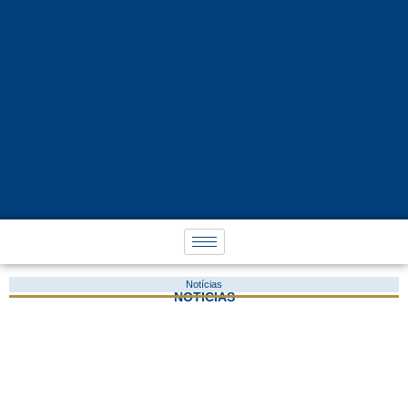
Notícias
NOTÍCIAS
Desemprego cresceu mais entre os idosos, diz
Ipea
22 de setembro de 2016