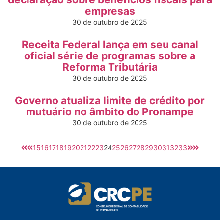
empresas
30 de outubro de 2025
Receita Federal lança em seu canal
oficial série de programas sobre a
Reforma Tributária
30 de outubro de 2025
Governo atualiza limite de crédito por
mutuário no âmbito do Pronampe
30 de outubro de 2025
15
16
17
18
19
20
21
22
23
24
25
26
27
28
29
30
31
32
33