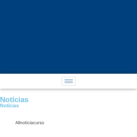
Notícias
Notícias
All
noticia
curso
Bancários têm reunião nesta terça; veja
como está a greve nos estados