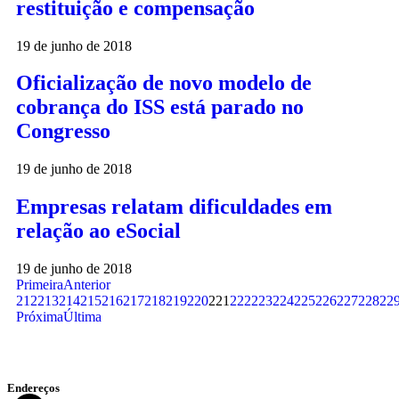
restituição e compensação
19 de junho de 2018
Oficialização de novo modelo de
cobrança do ISS está parado no
Congresso
19 de junho de 2018
Empresas relatam dificuldades em
relação ao eSocial
19 de junho de 2018
Primeira
Anterior
212
213
214
215
216
217
218
219
220
221
222
223
224
225
226
227
228
22
Próxima
Última
Endereços