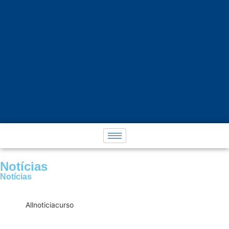
Notícias
Notícias
All
noticia
curso
Empregador que não registrar
funcionários pagará multa dobrada e