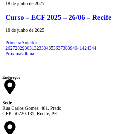
18 de junho de 2025
Curso – ECF 2025 – 26/06 – Recife
18 de junho de 2025
Primeira
Anterior
26
27
28
29
30
31
32
33
34
35
36
37
38
39
40
41
42
43
44
Próxima
Última
Endereços
Sede
Rua Carlos Gomes, 481, Prado
CEP: 50720-135, Recife, PE