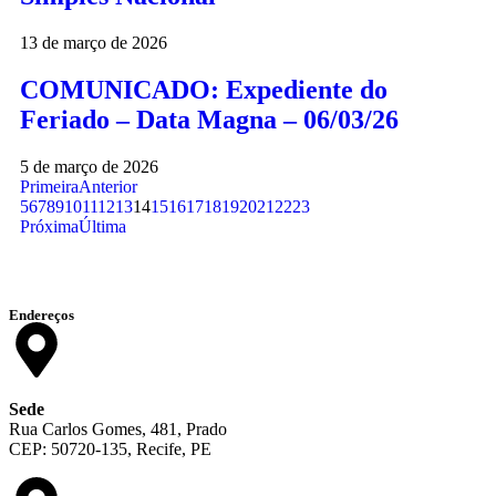
13 de março de 2026
COMUNICADO: Expediente do
Feriado – Data Magna – 06/03/26
5 de março de 2026
Primeira
Anterior
5
6
7
8
9
10
11
12
13
14
15
16
17
18
19
20
21
22
23
Próxima
Última
Endereços
Sede
Rua Carlos Gomes, 481, Prado
CEP: 50720-135, Recife, PE