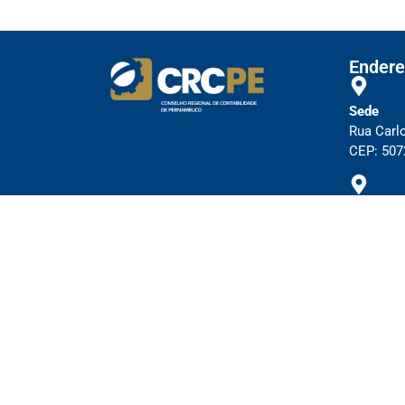
Endere
Sede
Rua Carl
CEP: 5072
Subsedes
Cl