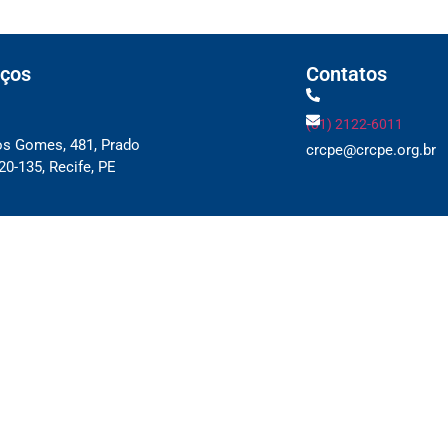
ços
Contatos
(81) 2122-6011
os Gomes, 481, Prado
crcpe@crcpe.org.br
0-135, Recife, PE
 e Delegacias
ique aqui