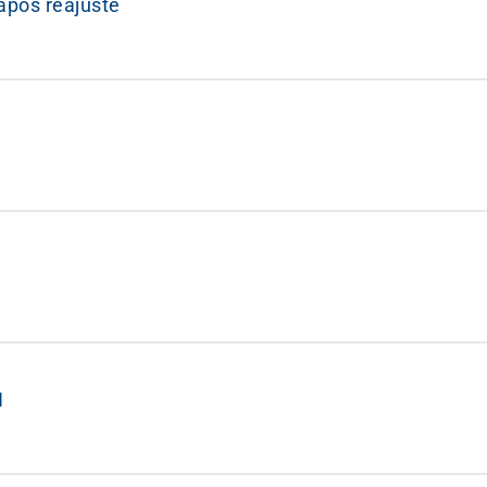
após reajuste
1