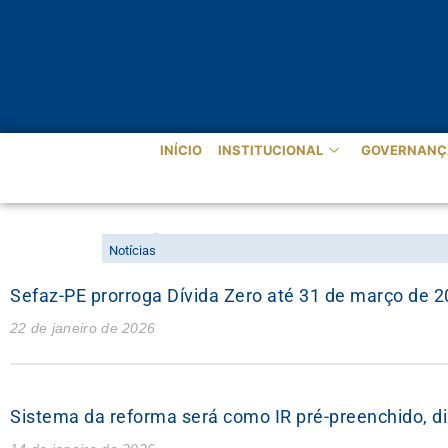
INÍCIO
INSTITUCIONAL
GOVERNANÇ
NOTÍCIAS
Notícias
Sefaz-PE prorroga Dívida Zero até 31 de março de 20
22 de janeiro de 2026
Sistema da reforma será como IR pré-preenchido, di