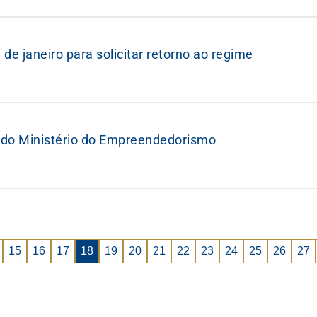
e janeiro para solicitar retorno ao regime
al do Ministério do Empreendedorismo
15
16
17
18
19
20
21
22
23
24
25
26
27