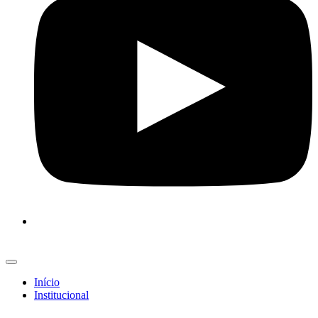
Início
Institucional