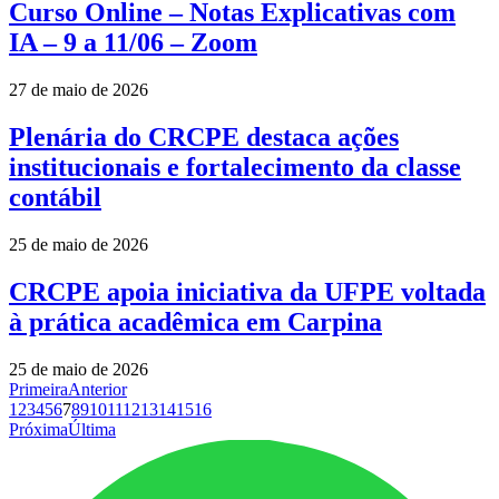
Curso Online – Notas Explicativas com
IA – 9 a 11/06 – Zoom
27 de maio de 2026
Plenária do CRCPE destaca ações
institucionais e fortalecimento da classe
contábil
25 de maio de 2026
CRCPE apoia iniciativa da UFPE voltada
à prática acadêmica em Carpina
25 de maio de 2026
Primeira
Anterior
1
2
3
4
5
6
7
8
9
10
11
12
13
14
15
16
Próxima
Última