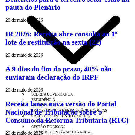
pauta do Plenário
20 de maio de 2026
IR 2026: Receita abre consulta ao 1º
lote de restituição na sexta (22)
20 de maio de 2026
A 9 dias do fim do prazo, 40% não
enviaram declaração do IRPF
20 de maio de 2026
SOBRE A GOVERNANÇA
PRESIDÊNCIA
Receita lança nova versão do Portal
VICE-PRESIDÊNCIAS
Nacional de Tributação sobre o
TRANSPARÊNCIA E PRESTAÇÃO DE CONTAS
CARTA DE SERVIÇOS AO USUÁRIO
Consumo da Reforma Tributária (RTC)
OUVIDORIA
GESTÃO DE RISCOS
PLANO DE CONTRATAÇÕES ANUAL
20 de maio de 2026