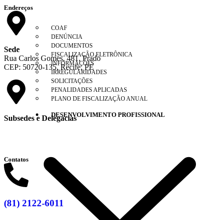
Endereços
COAF
DENÚNCIA
DOCUMENTOS
Sede
FISCALIZAÇÃO ELETRÔNICA
Rua Carlos Gomes, 481, Prado
INFORMAÇÕES
CEP: 50720-135, Recife, PE
IRREGULARIDADES
SOLICITAÇÕES
PENALIDADES APLICADAS
PLANO DE FISCALIZAÇÃO ANUAL
DESENVOLVIMENTO PROFISSIONAL
Subsedes e Delegacias
Clique aqui
Contatos
(81) 2122-6011