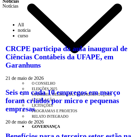
Notícias
Notícias
All
noticia
curso
CRCPE participa da aula inaugural de
Ciências Contábeis da UFAPE, em
Garanhuns
21 de maio de 2026
O CONSELHO
ELEIÇÕES 2025
Seis em cada 10 empregos em março
SUBSEDES, DELEGACIAS E REPRESENTAÇÕES
foram criados por micro e pequenas
LEGISLAÇÃO
LICITAÇÕES
empresas
PROGRAMAS E PROJETOS
RELATO INTEGRADO
20 de maio de 2026
GOVERNANÇA
Benefícios para o terceiro setor estão na