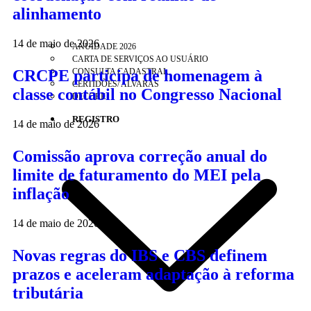
alinhamento
14 de maio de 2026
ANUIDADE 2026
CARTA DE SERVIÇOS AO USUÁRIO
CRCPE participa de homenagem à
CONSULTA CADASTRAL
CERTIDÕES/ ALVARÁS
classe contábil no Congresso Nacional
DECORE
REGISTRO
14 de maio de 2026
Comissão aprova correção anual do
limite de faturamento do MEI pela
inflação
14 de maio de 2026
Novas regras do IBS e CBS definem
prazos e aceleram adaptação à reforma
tributária