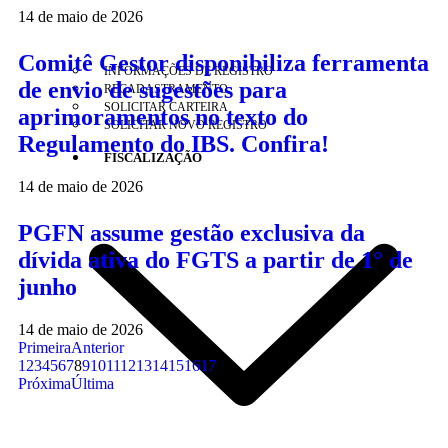
14 de maio de 2026
Comitê Gestor disponibiliza ferramenta
INFORMAÇÕES DE REGISTRO
de envio de sugestões para
RECADASTRAMENTO
SOLICITAR CARTEIRA
aprimoramentos no texto do
SOLICITAR NOVO REGISTRO
Regulamento do IBS. Confira!
FISCALIZAÇÃO
14 de maio de 2026
PGFN assume gestão exclusiva da
dívida ativa do FGTS a partir de 1° de
junho
14 de maio de 2026
Primeira
Anterior
1
2
3
4
5
6
7
8
9
10
11
12
13
14
15
16
17
Próxima
Última