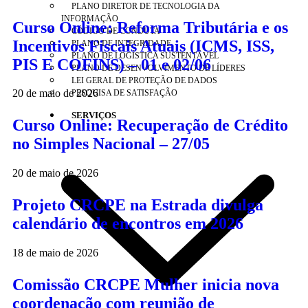
PLANO DIRETOR DE TECNOLOGIA DA
INFORMAÇÃO
Curso Online: Reforma Tributária e os
CÓDIGO DE CONDUTA
Incentivos Fiscais Atuais (ICMS, ISS,
PLANO DE INTEGRIDADE
PLANO DE LOGÍSTICA SUSTENTÁVEL
PIS E COFINS) – 01 e 02/06
PLANO DE DESENVOLVIMENTO DE LÍDERES
LEI GERAL DE PROTEÇÃO DE DADOS
20 de maio de 2026
PESQUISA DE SATISFAÇÃO
SERVIÇOS
Curso Online: Recuperação de Crédito
no Simples Nacional – 27/05
20 de maio de 2026
Projeto CRCPE na Estrada divulga
calendário de encontros em 2026
18 de maio de 2026
Comissão CRCPE Mulher inicia nova
coordenação com reunião de