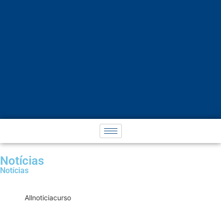
Notícias
Notícias
All
noticia
curso
Receita Federal regulamenta a
compensação tributária